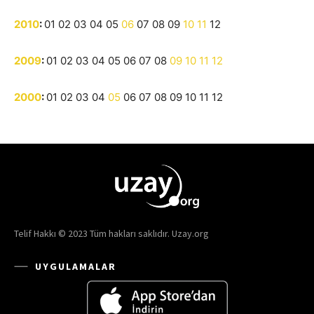
2010
:
01
02
03
04
05
06
07
08
09
10
11
12
2009
:
01
02
03
04
05
06
07
08
09
10
11
12
2000
:
01
02
03
04
05
06
07
08
09
10
11
12
Telif Hakkı © 2023 Tüm hakları saklıdır. Uzay.org
UYGULAMALAR