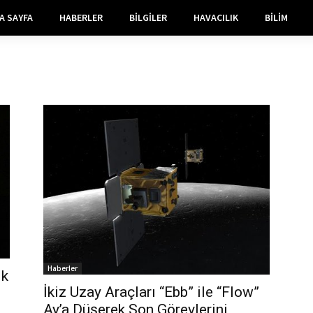
A SAYFA
HABERLER
BILGILER
HAVACILIK
BILIM
Haberler
lk
İkiz Uzay Araçları “Ebb” ile “Flow”
Ay’a Düşerek Son Görevlerini