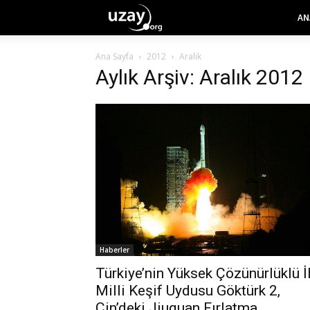
AN
Ana Sayfa
2012
Aralık
Aylık Arşiv: Aralık 2012
Haberler
Türkiye’nin Yüksek Çözünürlüklü İ
Milli Keşif Uydusu Göktürk 2,
Çin’deki Jiuquan Fırlatma