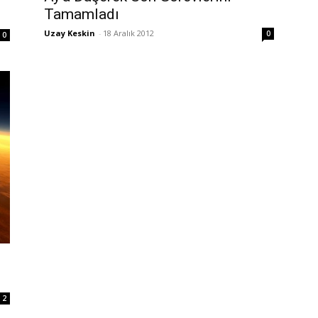
Tamamladı
Uzay Keskin
-
18 Aralık 2012
0
0
2