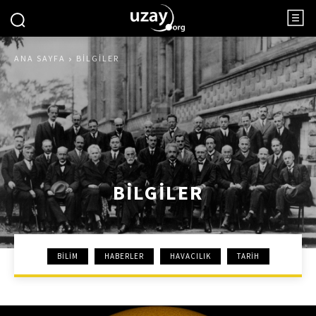
ANA SAYFA
BILGILER
BILGILER
BILIM
HABERLER
HAVACILIK
TARIH