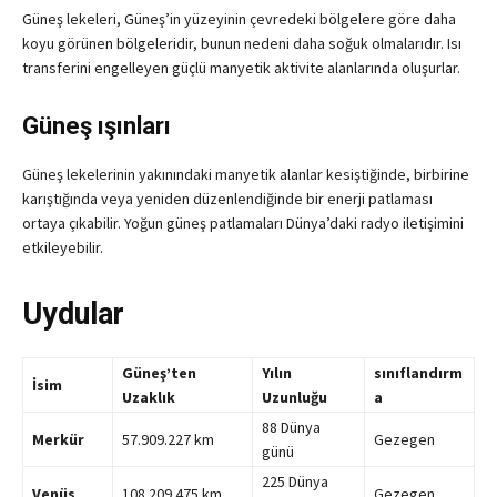
Güneş lekeleri, Güneş’in yüzeyinin çevredeki bölgelere göre daha
koyu görünen bölgeleridir, bunun nedeni daha soğuk olmalarıdır. Isı
transferini engelleyen güçlü manyetik aktivite alanlarında oluşurlar.
Güneş ışınları
Güneş lekelerinin yakınındaki manyetik alanlar kesiştiğinde, birbirine
karıştığında veya yeniden düzenlendiğinde bir enerji patlaması
ortaya çıkabilir. Yoğun güneş patlamaları Dünya’daki radyo iletişimini
etkileyebilir.
Uydular
Güneş’ten
Yılın
sınıflandırm
İsim
Uzaklık
Uzunluğu
a
88 Dünya
Merkür
57.909.227 km
Gezegen
günü
225 Dünya
Venüs
108.209.475 km
Gezegen