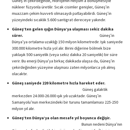
Güneş’in çekirdeğinde, Hidrojenin Helyum’a dönüşmesiyle
nükleer füzyonla üretilir. Sıcak cisimler genişler, Güneş’in
muazzam çekim kuvveti olmasaydı patlayabilirdi. Güneş’in
yüzeyindeki sıcaklık 5.600 santigrat dereceye yakındır.
Güneş’ten gelen ışığın Dünya’ya ulaşması sekiz dakika
sürer.
Güneş’in
Dünya’ya ortalama uzaklığı 150 milyon kilometredir. Işık saniyede
300.000 kilometre hızla yol alır. Birini diğerine bölmek bize
yaklaşık 500 saniyelik (veya sekiz dakika 20 saniyelik) bir süre
verir. Bu enerji Dünya’ya birkaç dakikada ulaşsa da, Güneş’in
çekirdeğinden yüzeyine ulaşması zaten milyonlarca yılı almış
olacaktır.
Güneş saniyede 220 kilometre hızla hareket eder.
Güneş galaktik
merkezden 24.000-26.000 ışık yılı uzaktadır. Güneş’in
Samanyolu’nun merkezindeki bir turunu tamamlaması 225-250
milyon yıl alır.
Güneş’ten Dünya’ya olan mesafe yıl boyunca değişir.
Bunun nedeni Dünya’nın