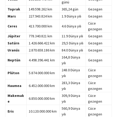
günü
Toprak
149.598.262 km
365,24 gün
Gezegen
Mars
227.943.824 km
1.9 Dünya yılı
Gezegen
Cüce
Ceres
413.700.000 km
4.6 Dünya yılı
gezegen
Jüpiter
778.340.821 km
11.9 Dünya yılı
Gezegen
Satürn
1.426.666.422 km
29,5 Dünya yılı
Gezegen
Uranüs
2.870.658.186 km
84.0 Dünya yılı
Gezegen
164,8 Dünya
Neptün
4.498.396.441 km
Gezegen
yılı
248.0 Dünya
Cüce
Plüton
5.874.000.000 km
yılı
gezegen
283,3 Dünya
Cüce
Haumea
6.452.000.000 km
yılı
gezegen
Makemak
309,9 Dünya
Cüce
6.850.000.000 km
e
yılı
gezegen
560,9 Dünya
Cüce
Eris
10.120.000.000 km
yılı
gezegen