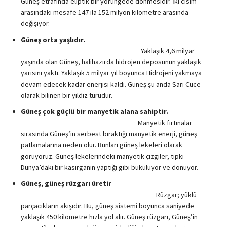
Güneş etrafında eliptik bir yörüngede dönmesidir. İki cisim
arasındaki mesafe 147 ila 152 milyon kilometre arasında
değişiyor.
Güneş orta yaşlıdır.
Yaklaşık 4,6 milyar
yaşında olan Güneş, halihazırda hidrojen deposunun yaklaşık
yarısını yaktı. Yaklaşık 5 milyar yıl boyunca Hidrojeni yakmaya
devam edecek kadar enerjisi kaldı. Güneş şu anda Sarı Cüce
olarak bilinen bir yıldız türüdür.
Güneş çok güçlü bir manyetik alana sahiptir.
Manyetik fırtınalar
sırasında Güneş’in serbest bıraktığı manyetik enerji, güneş
patlamalarına neden olur. Bunları güneş lekeleri olarak
görüyoruz. Güneş lekelerindeki manyetik çizgiler, tıpkı
Dünya’daki bir kasırganın yaptığı gibi bükülüyor ve dönüyor.
Güneş, güneş rüzgarı üretir
Rüzgar; yüklü
parçacıkların akışıdır. Bu, güneş sistemi boyunca saniyede
yaklaşık 450 kilometre hızla yol alır. Güneş rüzgarı, Güneş’in