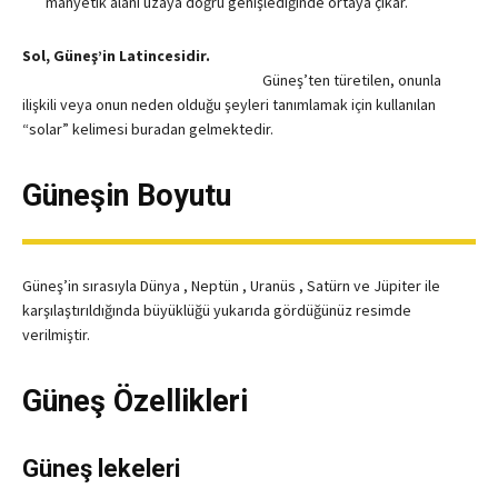
manyetik alanı uzaya doğru genişlediğinde ortaya çıkar.
Sol, Güneş’in Latincesidir.
Güneş’ten türetilen, onunla
ilişkili veya onun neden olduğu şeyleri tanımlamak için kullanılan
“solar” kelimesi buradan gelmektedir.
Güneşin Boyutu
Güneş’in sırasıyla
Dünya
,
Neptün
,
Uranüs
,
Satürn
ve
Jüpiter
ile
karşılaştırıldığında büyüklüğü yukarıda gördüğünüz resimde
verilmiştir.
Güneş Özellikleri
Güneş lekeleri