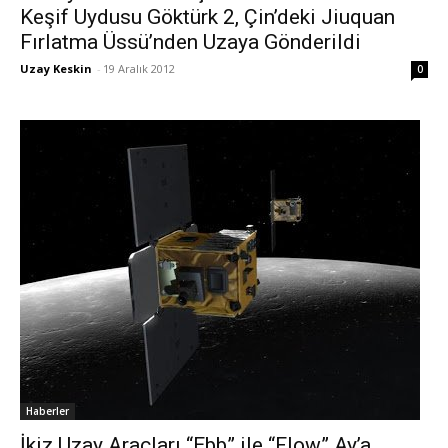
Keşif Uydusu Göktürk 2, Çin’deki Jiuquan
Fırlatma Üssü’nden Uzaya Gönderildi
Uzay Keskin
-
19 Aralık 2012
0
Haberler
İkiz Uzay Araçları “Ebb” ile “Flow” Ay’a