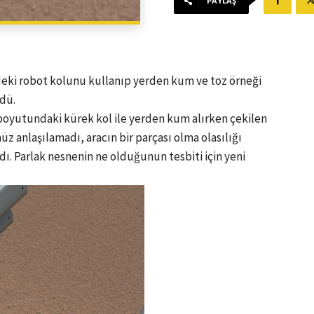
PAYLAŞ
indeki robot kolunu kullanıp yerden kum ve toz örneği
ldü.
 boyutundaki kürek kol ile yerden kum alırken çekilen
z anlaşılamadı, aracın bir parçası olma olasılığı
ı. Parlak nesnenin ne olduğunun tesbiti için yeni