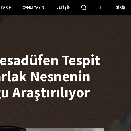
TARIH
CANLI YAYIN
İLETIŞIM
GIRIŞ
Tesadüfen Tespit
arlak Nesnenin
 Araştırılıyor