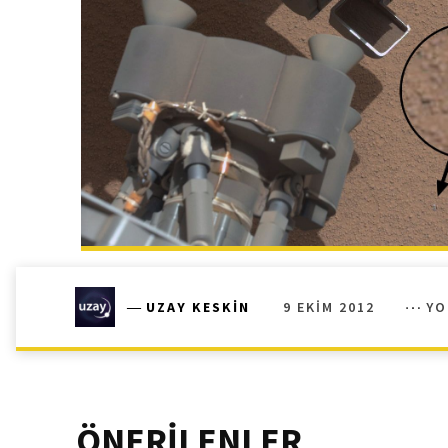
9 EKIM 2012
YO
―
UZAY KESKIN
ÖNERİLENLER