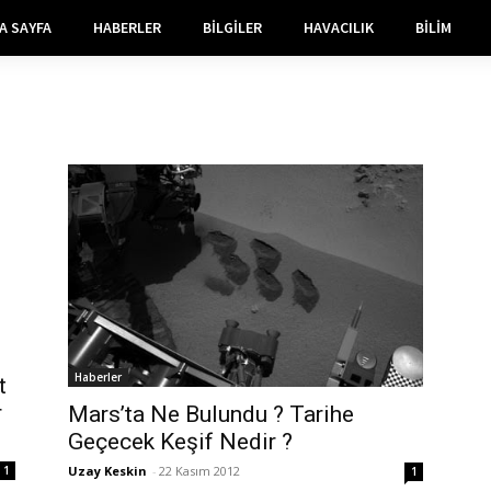
A SAYFA
HABERLER
BILGILER
HAVACILIK
BILIM
Haberler
t
r
Mars’ta Ne Bulundu ? Tarihe
Geçecek Keşif Nedir ?
1
Uzay Keskin
-
22 Kasım 2012
1