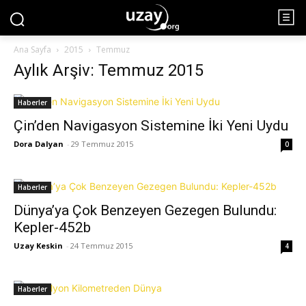
Ana Sayfa
2015
Temmuz
Aylık Arşiv: Temmuz 2015
Haberler
Çin’den Navigasyon Sistemine İki Yeni Uydu
Dora Dalyan
-
29 Temmuz 2015
0
Haberler
Dünya’ya Çok Benzeyen Gezegen Bulundu:
Kepler-452b
Uzay Keskin
-
24 Temmuz 2015
4
Haberler