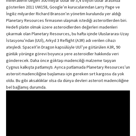
minerallerin değeri 300 milyar dolar ile 5,4 trilyon dolar arasında
gösterilen 2011 UW158, Google’ın kurucularından Larry Page ve
İngiliz milyarder Richard Branson’ın yönetim kurulunda yer aldığı
Planetary Resources firmasının ulaşmak istediği asteroitlerden biri.
Hedefi platin olmak üzere asteroidlerden değerleri madenleri
çıkarmak olan Planetary Resources, bu hafta içinde Uluslararası Uzay
İstasyonu’ndan (UUİ), Arkyd 3 Reflight (A3R) adı verilen cihazı
ateşledi. SpaceX’in Dragon kapsülüyle UUİ’ye götürülen A3R, 90
günlük yörünge görevi boyunca yere asteroidler hakkında veri
gönderecek. Daha önce göktaşı madenciliği malzeme taşıyan
Cygnus kalkışta patlamıştı. Ayrıca patlamada Planetary Resources’un
asteroit madenciliğine başlaması için gereken sırt kargosu da yok
oldu. Bu gibi aksaklıklar olsa da dünya devleri asteroit madenciliğine
bel bağlamış durumda.