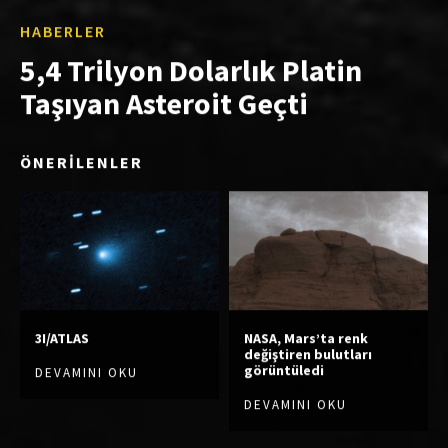
HABERLER
5,4 Trilyon Dolarlık Platin
Taşıyan Asteroit Geçti
ÖNERİLENLER
3I/ATLAS
NASA, Mars’ta renk
değiştiren bulutları
görüntüledi
DEVAMINI OKU
DEVAMINI OKU