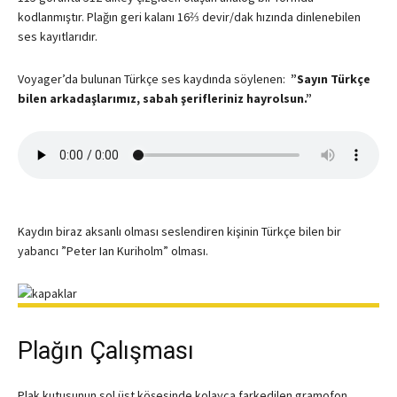
kodlanmıştır. Plağın geri kalanı 16⅔ devir/dak hızında dinlenebilen
ses kayıtlarıdır.
Voyager’da bulunan Türkçe ses kaydında söylenen:
”Sayın Türkçe
bilen arkadaşlarımız, sabah şerifleriniz hayrolsun.”
Kaydın biraz aksanlı olması seslendiren kişinin Türkçe bilen bir
yabancı ”Peter Ian Kuriholm” olması.
Plağın Çalışması
Plak kutusunun sol üst köşesinde kolayca farkedilen gramofon