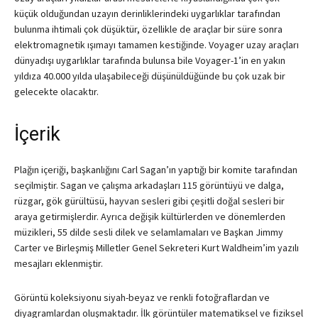
küçük olduğundan uzayın derinliklerindeki uygarlıklar tarafından
bulunma ihtimali çok düşüktür, özellikle de araçlar bir süre sonra
elektromagnetik ışımayı tamamen kestiğinde. Voyager uzay araçları
dünyadışı uygarlıklar tarafında bulunsa bile Voyager-1’in en yakın
yıldıza 40.000 yılda ulaşabileceği düşünüldüğünde bu çok uzak bir
gelecekte olacaktır.
İçerik
Plağın içeriği, başkanlığını Carl Sagan’ın yaptığı bir komite tarafından
seçilmiştir. Sagan ve çalışma arkadaşları 115 görüntüyü ve dalga,
rüzgar, gök gürültüsü, hayvan sesleri gibi çeşitli doğal sesleri bir
araya getirmişlerdir. Ayrıca değişik kültürlerden ve dönemlerden
müzikleri, 55 dilde sesli dilek ve selamlamaları ve Başkan Jimmy
Carter ve Birleşmiş Milletler Genel Sekreteri Kurt Waldheim’im yazılı
mesajları eklenmiştir.
Görüntü koleksiyonu siyah-beyaz ve renkli fotoğraflardan ve
diyagramlardan oluşmaktadır. İlk görüntüler matematiksel ve fiziksel