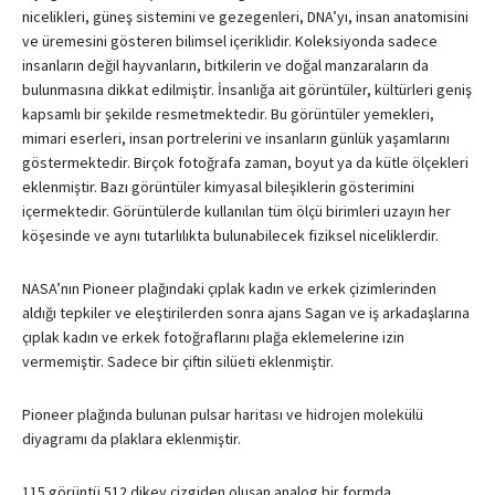
nicelikleri, güneş sistemini ve gezegenleri, DNA’yı, insan anatomisini
ve üremesini gösteren bilimsel içeriklidir. Koleksiyonda sadece
insanların değil hayvanların, bitkilerin ve doğal manzaraların da
bulunmasına dikkat edilmiştir. İnsanlığa ait görüntüler, kültürleri geniş
kapsamlı bir şekilde resmetmektedir. Bu görüntüler yemekleri,
mimari eserleri, insan portrelerini ve insanların günlük yaşamlarını
göstermektedir. Birçok fotoğrafa zaman, boyut ya da kütle ölçekleri
eklenmiştir. Bazı görüntüler kimyasal bileşiklerin gösterimini
içermektedir. Görüntülerde kullanılan tüm ölçü birimleri uzayın her
köşesinde ve aynı tutarlılıkta bulunabilecek fiziksel niceliklerdir.
NASA’nın Pioneer plağındaki çıplak kadın ve erkek çizimlerinden
aldığı tepkiler ve eleştirilerden sonra ajans Sagan ve iş arkadaşlarına
çıplak kadın ve erkek fotoğraflarını plağa eklemelerine izin
vermemiştir. Sadece bir çiftin silüeti eklenmiştir.
Pioneer plağında bulunan pulsar haritası ve hidrojen molekülü
diyagramı da plaklara eklenmiştir.
115 görüntü 512 dikey çizgiden oluşan analog bir formda