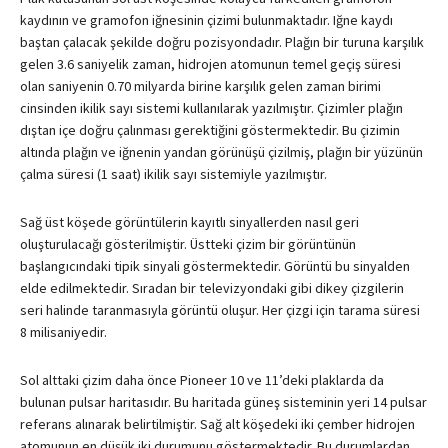
kaydının ve gramofon iğnesinin çizimi bulunmaktadır. Iğne kaydı
baştan çalacak şekilde doğru pozisyondadır. Plağın bir turuna karşılık
gelen 3.6 saniyelik zaman, hidrojen atomunun temel geçiş süresi
olan saniyenin 0.70 milyarda birine karşılık gelen zaman birimi
cinsinden ikilik sayı sistemi kullanılarak yazılmıştır. Çizimler plağın
dıştan içe doğru çalınması gerektiğini göstermektedir. Bu çizimin
altında plağın ve iğnenin yandan görünüşü çizilmiş, plağın bir yüzünün
çalma süresi (1 saat) ikilik sayı sistemiyle yazılmıştır.
Sağ üst köşede görüntülerin kayıtlı sinyallerden nasıl geri
oluşturulacağı gösterilmiştir. Üstteki çizim bir görüntünün
başlangıcındaki tipik sinyali göstermektedir. Görüntü bu sinyalden
elde edilmektedir. Sıradan bir televizyondaki gibi dikey çizgilerin
seri halinde taranmasıyla görüntü oluşur. Her çizgi için tarama süresi
8 milisaniyedir.
Sol alttaki çizim daha önce Pioneer 10 ve 11’deki plaklarda da
bulunan pulsar haritasıdır. Bu haritada güneş sisteminin yeri 14 pulsar
referans alınarak belirtilmiştir. Sağ alt köşedeki iki çember hidrojen
atomunun en düşük iki durumunu göstermektedir. Bu durumlardan