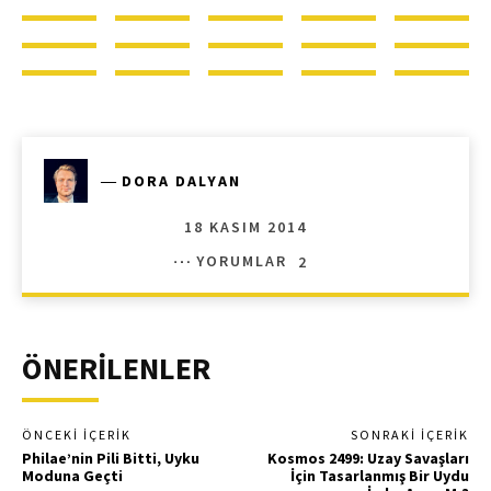
―
DORA DALYAN
18 KASIM 2014
YORUMLAR
2
ÖNERİLENLER
ÖNCEKI İÇERIK
SONRAKI İÇERIK
Philae’nin Pili Bitti, Uyku
Kosmos 2499: Uzay Savaşları
Moduna Geçti
İçin Tasarlanmış Bir Uydu