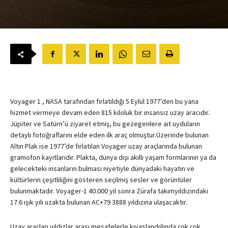
Voyager 1 , NASA tarafından fırlatıldığı 5 Eylül 1977’den bu yana
hizmet vermeye devam eden 815 kiloluk bir insansız uzay aracıdır.
Jüpiter ve Satürn’ü ziyaret etmiş, bu gezegenlere ait uyduların
detaylı fotoğraflarını elde eden ilk araç olmuştur.Üzerinde bulunan
Altın Plak ise 1977’de fırlatılan Voyager uzay araçlarında bulunan
gramofon kayıtlarıdır. Plakta, dünya dışı akıllı yaşam formlarının ya da
gelecekteki insanların bulması niyetiyle dünyadaki hayatın ve
kültürlerin çeşitliliğini gösteren seçilmiş sesler ve görüntüler
bulunmaktadır. Voyager-1 40.000 yıl sonra Zürafa takımyıldızındaki
17.6 ışık yılı uzakta bulunan AC+79 3888 yıldızına ulaşacaktır.
Uzay araçları yıldızlar arası mesafelerle kıyaslandığında çok çok