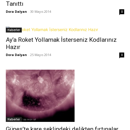
Tanıttı
Dora Dalyan
-
30 Mayıs 2014
0
Haberler
Ay’a Roket Yollamak İsterseniz Kodlarınız
Hazır
Dora Dalyan
-
25 Mayıs 2014
0
Haberler
Güneş’te kare şeklindeki delikten fırtınalar