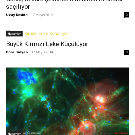
saçılıyor
Uzay Keskin
-
17 Mayıs 2014
0
Haberler
Büyük Kırmızı Leke Küçülüyor
Dora Dalyan
-
17 Mayıs 2014
0
Haberler