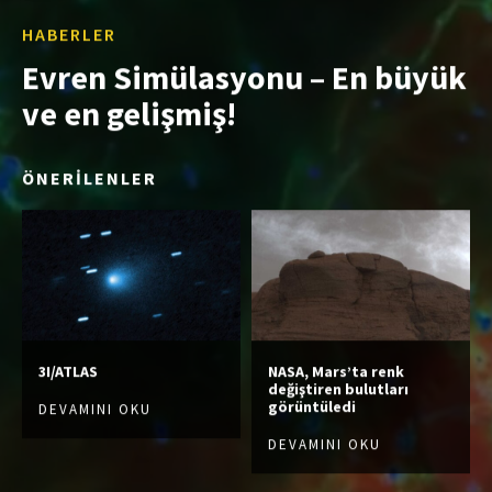
HABERLER
Evren Simülasyonu – En büyük
ve en gelişmiş!
ÖNERİLENLER
3I/ATLAS
NASA, Mars’ta renk
değiştiren bulutları
görüntüledi
DEVAMINI OKU
DEVAMINI OKU