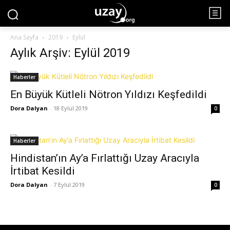
Ana Sayfa
2019
Eylül
Aylık Arşiv: Eylül 2019
Haberler
En Büyük Kütleli Nötron Yıldızı Keşfedildi
Dora Dalyan
-
18 Eylül 2019
0
Haberler
Hindistan’ın Ay’a Fırlattığı Uzay Aracıyla
İrtibat Kesildi
Dora Dalyan
-
7 Eylül 2019
0