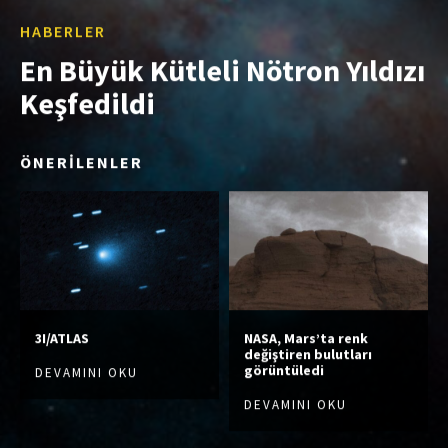
HABERLER
En Büyük Kütleli Nötron Yıldızı
Keşfedildi
ÖNERİLENLER
3I/ATLAS
NASA, Mars’ta renk
değiştiren bulutları
görüntüledi
DEVAMINI OKU
DEVAMINI OKU