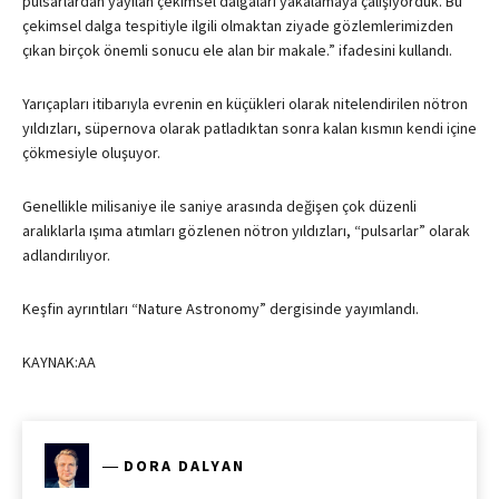
pulsarlardan yayılan çekimsel dalgaları yakalamaya çalışıyorduk. Bu
çekimsel dalga tespitiyle ilgili olmaktan ziyade gözlemlerimizden
çıkan birçok önemli sonucu ele alan bir makale.” ifadesini kullandı.
Yarıçapları itibarıyla evrenin en küçükleri olarak nitelendirilen nötron
yıldızları, süpernova olarak patladıktan sonra kalan kısmın kendi içine
çökmesiyle oluşuyor.
Genellikle milisaniye ile saniye arasında değişen çok düzenli
aralıklarla ışıma atımları gözlenen nötron yıldızları, “pulsarlar” olarak
adlandırılıyor.
Keşfin ayrıntıları “Nature Astronomy” dergisinde yayımlandı.
KAYNAK:AA
―
DORA DALYAN