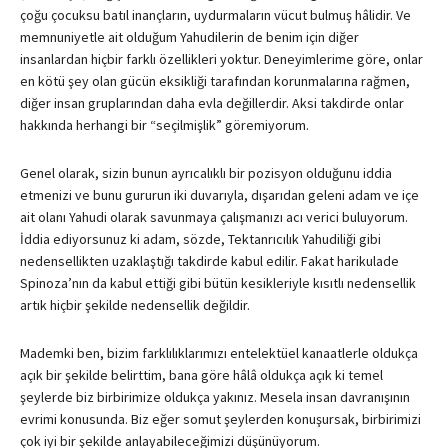
çoğu çocuksu batıl inançların, uydurmaların vücut bulmuş hâlidir. Ve
memnuniyetle ait olduğum Yahudilerin de benim için diğer
insanlardan hiçbir farklı özellikleri yoktur. Deneyimlerime göre, onlar
en kötü şey olan gücün eksikliği tarafından korunmalarına rağmen,
diğer insan gruplarından daha evla değillerdir. Aksi takdirde onlar
hakkında herhangi bir “seçilmişlik” göremiyorum.
Genel olarak, sizin bunun ayrıcalıklı bir pozisyon olduğunu iddia
etmenizi ve bunu gururun iki duvarıyla, dışarıdan geleni adam ve içe
ait olanı Yahudi olarak savunmaya çalışmanızı acı verici buluyorum.
İddia ediyorsunuz ki adam, sözde, Tektanrıcılık Yahudiliği gibi
nedensellikten uzaklaştığı takdirde kabul edilir. Fakat harikulade
Spinoza’nın da kabul ettiği gibi bütün kesikleriyle kısıtlı nedensellik
artık hiçbir şekilde nedensellik değildir.
Mademki ben, bizim farklılıklarımızı entelektüel kanaatlerle oldukça
açık bir şekilde belirttim, bana göre hâlâ oldukça açık ki temel
şeylerde biz birbirimize oldukça yakınız. Mesela insan davranışının
evrimi konusunda. Biz eğer somut şeylerden konuşursak, birbirimizi
çok iyi bir şekilde anlayabileceğimizi düşünüyorum.