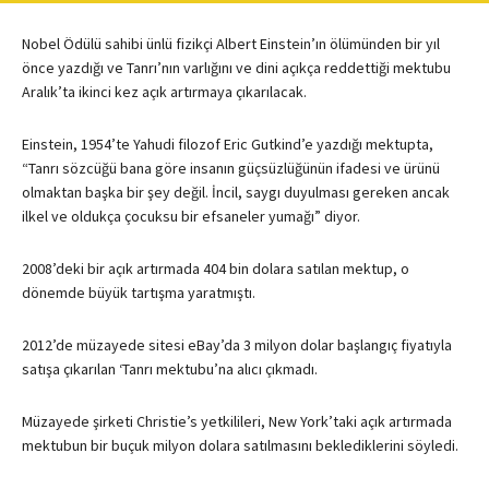
Nobel Ödülü sahibi ünlü fizikçi Albert Einstein’ın ölümünden bir yıl
önce yazdığı ve Tanrı’nın varlığını ve dini açıkça reddettiği mektubu
Aralık’ta ikinci kez açık artırmaya çıkarılacak.
Einstein, 1954’te Yahudi filozof Eric Gutkind’e yazdığı mektupta,
“Tanrı sözcüğü bana göre insanın güçsüzlüğünün ifadesi ve ürünü
olmaktan başka bir şey değil. İncil, saygı duyulması gereken ancak
ilkel ve oldukça çocuksu bir efsaneler yumağı” diyor.
2008’deki bir açık artırmada 404 bin dolara satılan mektup, o
dönemde büyük tartışma yaratmıştı.
2012’de müzayede sitesi eBay’da 3 milyon dolar başlangıç fiyatıyla
satışa çıkarılan ‘Tanrı mektubu’na alıcı çıkmadı.
Müzayede şirketi Christie’s yetkilileri, New York’taki açık artırmada
mektubun bir buçuk milyon dolara satılmasını beklediklerini söyledi.