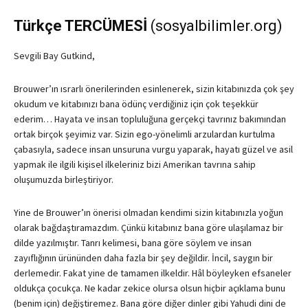
Türkçe TERCÜMESİ
(sosyalbilimler.org)
Sevgili Bay Gutkind,
Brouwer’ın ısrarlı önerilerinden esinlenerek, sizin kitabınızda çok şey
okudum ve kitabınızı bana ödünç verdiğiniz için çok teşekkür
ederim… Hayata ve insan topluluğuna gerçekçi tavrınız bakımından
ortak birçok şeyimiz var. Sizin ego-yönelimli arzulardan kurtulma
çabasıyla, sadece insan unsuruna vurgu yaparak, hayatı güzel ve asil
yapmak ile ilgili kişisel ilkeleriniz bizi Amerikan tavrına sahip
oluşumuzda birleştiriyor.
Yine de Brouwer’ın önerisi olmadan kendimi sizin kitabınızla yoğun
olarak bağdaştıramazdım. Çünkü kitabınız bana göre ulaşılamaz bir
dilde yazılmıştır. Tanrı kelimesi, bana göre söylem ve insan
zayıflığının ürününden daha fazla bir şey değildir. İncil, saygın bir
derlemedir. Fakat yine de tamamen ilkeldir. Hâl böyleyken efsaneler
oldukça çocukça. Ne kadar zekice olursa olsun hiçbir açıklama bunu
(benim için) değiştiremez. Bana göre diğer dinler gibi Yahudi dini de