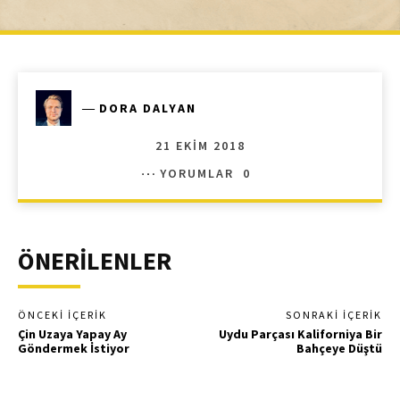
―
DORA DALYAN
21 EKIM 2018
YORUMLAR
0
ÖNERİLENLER
ÖNCEKI İÇERIK
SONRAKI İÇERIK
Çin Uzaya Yapay Ay
Uydu Parçası Kaliforniya Bir
Göndermek İstiyor
Bahçeye Düştü