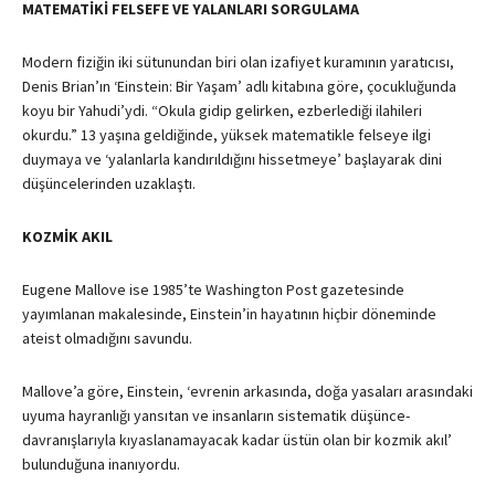
MATEMATİKİ FELSEFE VE YALANLARI SORGULAMA
Modern fiziğin iki sütunundan biri olan izafiyet kuramının yaratıcısı,
Denis Brian’ın ‘Einstein: Bir Yaşam’ adlı kitabına göre, çocukluğunda
koyu bir Yahudi’ydi. “Okula gidip gelirken, ezberlediği ilahileri
okurdu.” 13 yaşına geldiğinde, yüksek matematikle felseye ilgi
duymaya ve ‘yalanlarla kandırıldığını hissetmeye’ başlayarak dini
düşüncelerinden uzaklaştı.
KOZMİK AKIL
Eugene Mallove ise 1985’te Washington Post gazetesinde
yayımlanan makalesinde, Einstein’in hayatının hiçbir döneminde
ateist olmadığını savundu.
Mallove’a göre, Einstein, ‘evrenin arkasında, doğa yasaları arasındaki
uyuma hayranlığı yansıtan ve insanların sistematik düşünce-
davranışlarıyla kıyaslanamayacak kadar üstün olan bir kozmik akıl’
bulunduğuna inanıyordu.