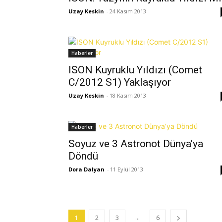
Uzay Keskin
-
24 Kasım 2013
Haberler
ISON Kuyruklu Yıldızı (Comet
C/2012 S1) Yaklaşıyor
Uzay Keskin
-
18 Kasım 2013
Haberler
Soyuz ve 3 Astronot Dünya’ya
Döndü
Dora Dalyan
-
11 Eylül 2013
...
1
2
3
6