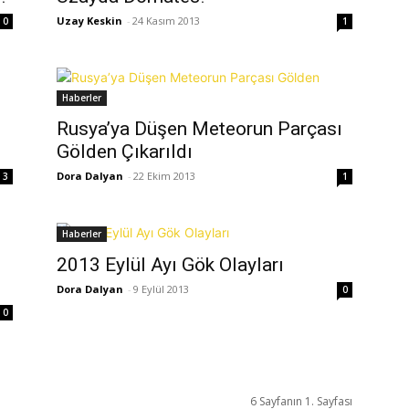
Uzay Keskin
-
24 Kasım 2013
0
1
Haberler
Rusya’ya Düşen Meteorun Parçası
Gölden Çıkarıldı
Dora Dalyan
-
22 Ekim 2013
3
1
Haberler
2013 Eylül Ayı Gök Olayları
Dora Dalyan
-
9 Eylül 2013
0
0
6 Sayfanın 1. Sayfası