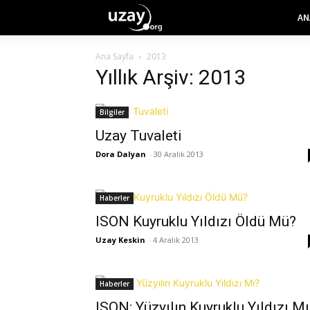
AN
Ana Sayfa
2013
Yıllık Arşiv: 2013
Bilgiler
Uzay Tuvaleti
Dora Dalyan
-
30 Aralık 2013
Haberler
ISON Kuyruklu Yıldızı Öldü Mü?
Uzay Keskin
-
4 Aralık 2013
Haberler
ISON: Yüzyılın Kuyruklu Yıldızı Mı