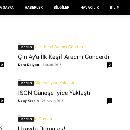
A SAYFA
HABERLER
BILGILER
HAVACILIK
BILIM
Haberler
Çin Ay’a İlk Keşif Aracını Gönderdi
Dora Dalyan
-
4 Aralık 2013
0
2
Haberler
ISON Güneşe İyice Yaklaştı
Uzay Keskin
-
28 Kasım 2013
0
1
Haberler
?
Uzayda Domates!