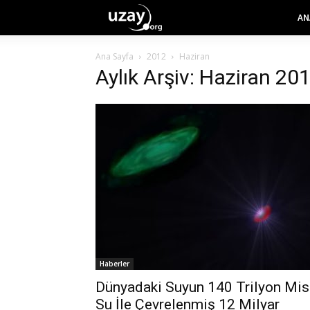
AN
Ana Sayfa
2012
Haziran
Aylık Arşiv: Haziran 20
Haberler
Dünyadaki Suyun 140 Trilyon Mis
Su İle Çevrelenmiş 12 Milyar