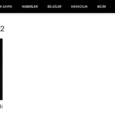
A SAYFA
HABERLER
BILGILER
HAVACILIK
BILIM
12
li