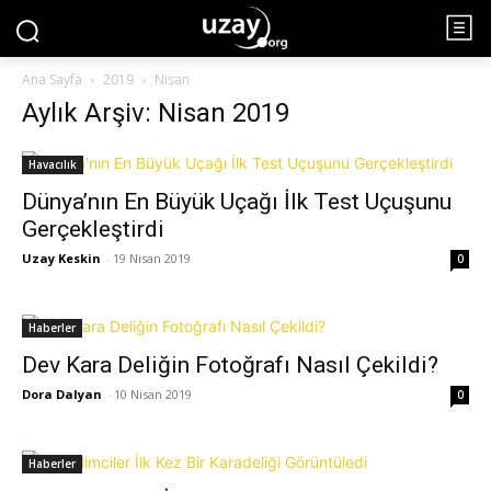
Ana Sayfa
2019
Nisan
Aylık Arşiv: Nisan 2019
Havacılık
Dünya’nın En Büyük Uçağı İlk Test Uçuşunu
Gerçekleştirdi
Uzay Keskin
-
19 Nisan 2019
0
Haberler
Dev Kara Deliğin Fotoğrafı Nasıl Çekildi?
Dora Dalyan
-
10 Nisan 2019
0
Haberler