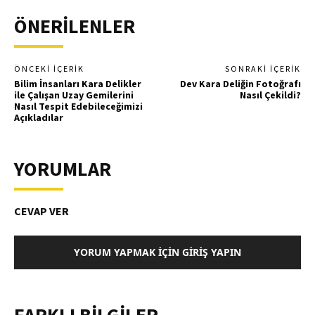
ÖNERİLENLER
ÖNCEKI İÇERIK
SONRAKI İÇERIK
Bilim İnsanları Kara Delikler
Dev Kara Deliğin Fotoğrafı
ile Çalışan Uzay Gemilerini
Nasıl Çekildi?
Nasıl Tespit Edebileceğimizi
Açıkladılar
YORUMLAR
CEVAP VER
YORUM YAPMAK İÇIN GIRIŞ YAPIN