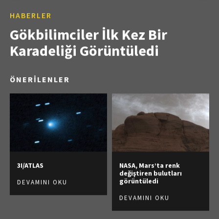
HABERLER
Gökbilimciler İlk Kez Bir
Karadeliği Görüntüledi
ÖNERİLENLER
3I/ATLAS
NASA, Mars’ta renk
değiştiren bulutları
görüntüledi
DEVAMINI OKU
DEVAMINI OKU