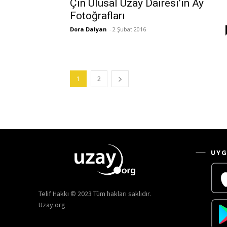
Çin Ulusal Uzay Dairesi’in Ay
Fotoğrafları
Dora Dalyan
-
2 Şubat 2016
1
2
UYG
Telif Hakkı © 2023 Tüm hakları saklıdır.
Uzay.org