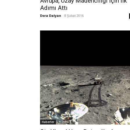
Avrupa, Uzay Madenciliği İçin İlk
Adımı Attı
Dora Dalyan
-
8 Şubat 2016
Haberler