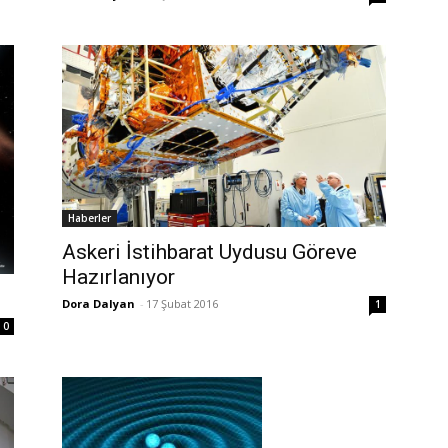
Haberler
Askeri İstihbarat Uydusu Göreve
Hazırlanıyor
Dora Dalyan
-
17 Şubat 2016
1
0