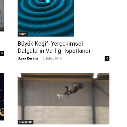
Bilim
Büyük Keşif: Yerçekimsel
Dalgaların Varlığı İspatlandı
0
Uzay Keskin
-
12 Şubat 2016
0
Havacılık