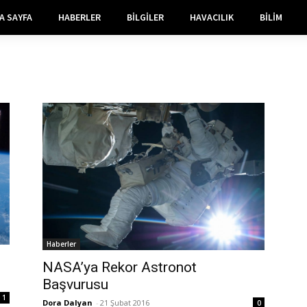
A SAYFA
HABERLER
BILGILER
HAVACILIK
BILIM
Haberler
NASA’ya Rekor Astronot
Başvurusu
1
Dora Dalyan
-
21 Şubat 2016
0