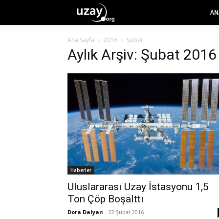
AN
Ana Sayfa
2016
Şubat
Aylık Arşiv: Şubat 2016
Haberler
Uluslararası Uzay İstasyonu 1,5
Ton Çöp Boşalttı
Dora Dalyan
-
22 Şubat 2016