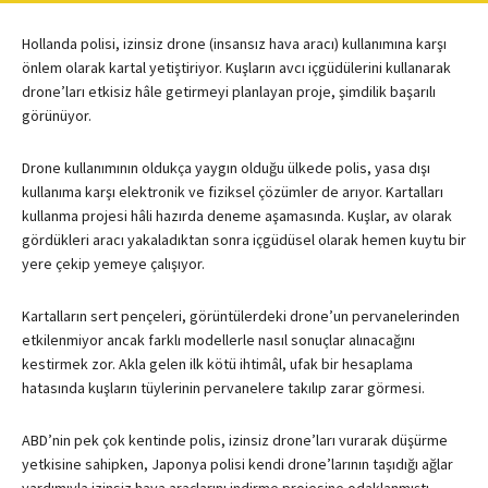
Hollanda polisi, izinsiz drone (insansız hava aracı) kullanımına karşı
önlem olarak kartal yetiştiriyor. Kuşların avcı içgüdülerini kullanarak
drone’ları etkisiz hâle getirmeyi planlayan proje, şimdilik başarılı
görünüyor.
Drone kullanımının oldukça yaygın olduğu ülkede polis, yasa dışı
kullanıma karşı elektronik ve fiziksel çözümler de arıyor. Kartalları
kullanma projesi hâli hazırda deneme aşamasında. Kuşlar, av olarak
gördükleri aracı yakaladıktan sonra içgüdüsel olarak hemen kuytu bir
yere çekip yemeye çalışıyor.
Kartalların sert pençeleri, görüntülerdeki drone’un pervanelerinden
etkilenmiyor ancak farklı modellerle nasıl sonuçlar alınacağını
kestirmek zor. Akla gelen ilk kötü ihtimâl, ufak bir hesaplama
hatasında kuşların tüylerinin pervanelere takılıp zarar görmesi.
ABD’nin pek çok kentinde polis, izinsiz drone’ları vurarak düşürme
yetkisine sahipken, Japonya polisi kendi drone’larının taşıdığı ağlar
yardımıyla izinsiz hava araçlarını indirme projesine odaklanmıştı.