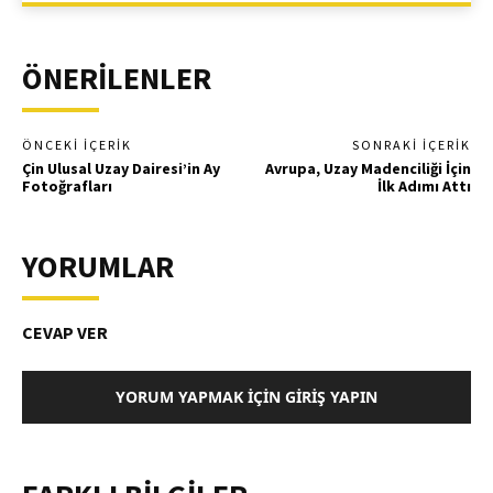
ÖNERİLENLER
ÖNCEKI İÇERIK
SONRAKI İÇERIK
Çin Ulusal Uzay Dairesi’in Ay
Avrupa, Uzay Madenciliği İçin
Fotoğrafları
İlk Adımı Attı
YORUMLAR
CEVAP VER
YORUM YAPMAK İÇIN GIRIŞ YAPIN