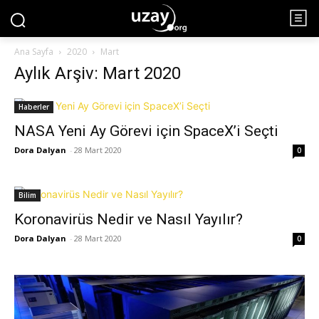
Ana Sayfa
2020
Mart
Aylık Arşiv: Mart 2020
Haberler
NASA Yeni Ay Görevi için SpaceX’i Seçti
Dora Dalyan
-
28 Mart 2020
0
Bilim
Koronavirüs Nedir ve Nasıl Yayılır?
Dora Dalyan
-
28 Mart 2020
0