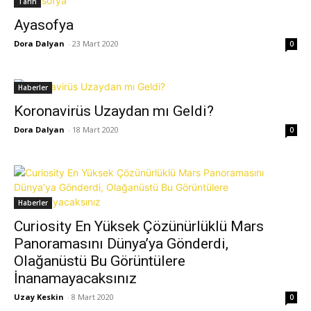
Tarih
Ayasofya
Dora Dalyan
-
23 Mart 2020
0
Haberler
Koronavirüs Uzaydan mı Geldi?
Dora Dalyan
-
18 Mart 2020
0
Haberler
Curiosity En Yüksek Çözünürlüklü Mars
Panoramasını Dünya’ya Gönderdi,
Olağanüstü Bu Görüntülere
İnanamayacaksınız
Uzay Keskin
-
8 Mart 2020
0