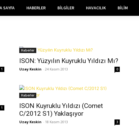
A SAYFA
HABERLER
BILGILER
HAVACILIK
BILIM
Haberler
ISON: Yüzyılın Kuyruklu Yıldızı Mı?
Uzay Keskin
-
24 Kasım 2013
1
0
Haberler
ISON Kuyruklu Yıldızı (Comet
1
C/2012 S1) Yaklaşıyor
Uzay Keskin
-
18 Kasım 2013
3