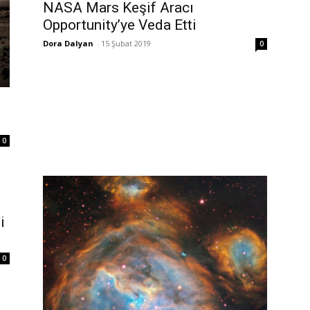
NASA Mars Keşif Aracı
Opportunity’ye Veda Etti
Dora Dalyan
-
15 Şubat 2019
0
0
i
0