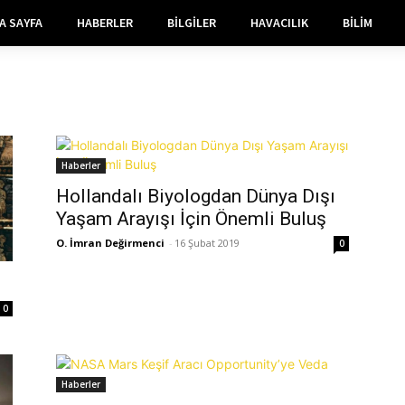
A SAYFA
HABERLER
BILGILER
HAVACILIK
BILIM
Haberler
Hollandalı Biyologdan Dünya Dışı
Yaşam Arayışı İçin Önemli Buluş
O. İmran Değirmenci
-
16 Şubat 2019
0
0
Haberler