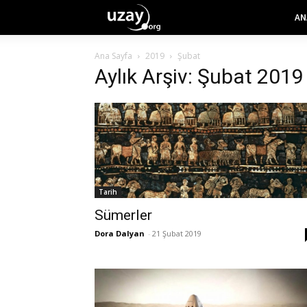
AN
Ana Sayfa
2019
Şubat
Aylık Arşiv: Şubat 2019
Tarih
Sümerler
Dora Dalyan
-
21 Şubat 2019