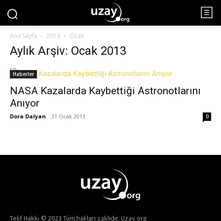
Ana Sayfa
2013
Ocak
Aylık Arşiv: Ocak 2013
Haberler
NASA Kazalarda Kaybettiği Astronotlarını
Anıyor
Dora Dalyan
-
31 Ocak 2013
0
Telif Hakkı © 2023 Tüm hakları saklıdır. Uzay.org