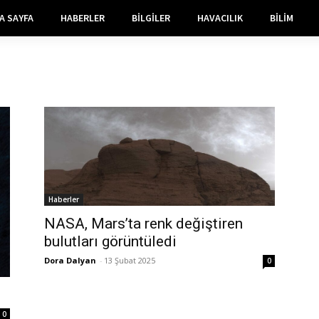
A SAYFA
HABERLER
BILGILER
HAVACILIK
BILIM
Haberler
NASA, Mars’ta renk değiştiren
bulutları görüntüledi
Dora Dalyan
-
13 Şubat 2025
0
0