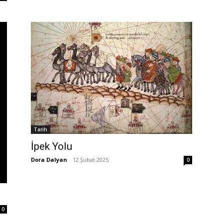
Tarih
İpek Yolu
Dora Dalyan
-
12 Şubat 2025
0
0