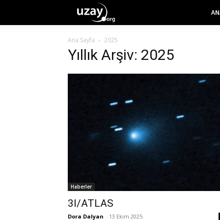
AN
Ana Sayfa
2025
Yıllık Arşiv: 2025
Haberler
3I/ATLAS
Dora Dalyan
-
13 Ekim 2025