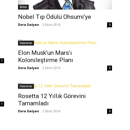
Bilim
Nobel Tıp Ödülü Ohsumi’ye
Dora Dalyan
-
5 Ekim 2016
0
Haberler
Elon Musk’un Mars’ı
Kolonileştirme Planı
1
Dora Dalyan
-
2 Ekim 2016
0
Haberler
Rosetta 12 Yıllık Görevini
Tamamladı
1
Dora Dalyan
-
2 Ekim 2016
0