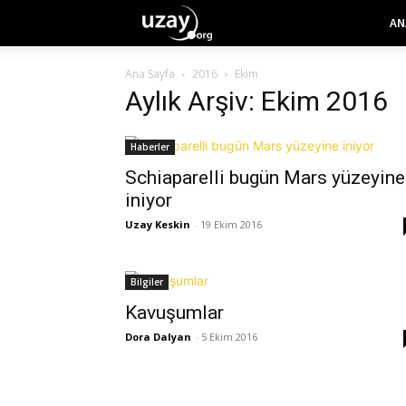
AN
Ana Sayfa
2016
Ekim
Aylık Arşiv: Ekim 2016
Haberler
Schiaparelli bugün Mars yüzeyine
iniyor
Uzay Keskin
-
19 Ekim 2016
Bilgiler
Kavuşumlar
Dora Dalyan
-
5 Ekim 2016