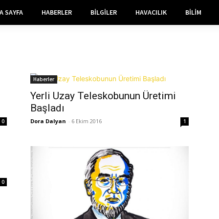
A SAYFA
HABERLER
BILGILER
HAVACILIK
BILIM
Haberler
Yerli Uzay Teleskobunun Üretimi
Başladı
Dora Dalyan
-
6 Ekim 2016
0
1
0