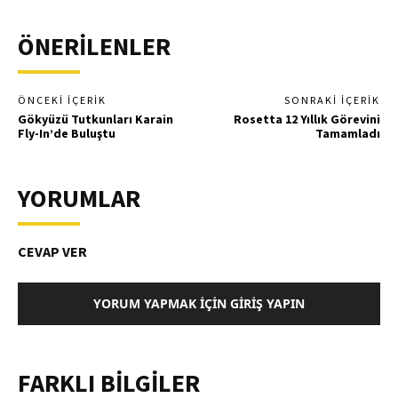
ÖNERİLENLER
ÖNCEKI İÇERIK
SONRAKI İÇERIK
Gökyüzü Tutkunları Karain
Rosetta 12 Yıllık Görevini
Fly-In’de Buluştu
Tamamladı
YORUMLAR
CEVAP VER
YORUM YAPMAK İÇIN GIRIŞ YAPIN
FARKLI BİLGİLER