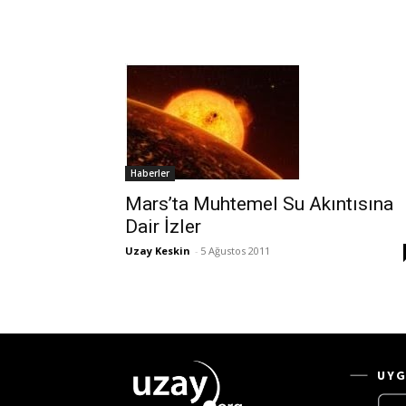
Haberler
Mars’ta Muhtemel Su Akıntısına
Dair İzler
Uzay Keskin
-
5 Ağustos 2011
UYG