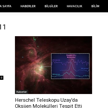
A SAYFA
HABERLER
BILGILER
HAVACILIK
BILIM
011
0
Haberler
Herschel Teleskopu Uzay’da
Oksijen Molekülleri Tespit Etti