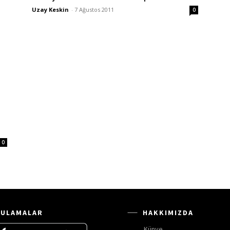
Uzay Keskin
-
7 Ağustos 2011
0
0
ULAMALAR
HAKKIMIZDA
Künye