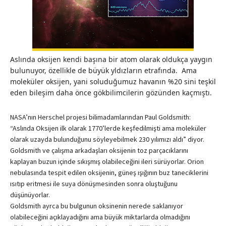
Aslında oksijen kendi başına bir atom olarak oldukça yaygın
bulunuyor, özellikle de büyük yldızların etrafında. Ama
moleküler oksijen, yani soluduğumuz havanın %20 sini teşkil
eden bileşim daha önce gökbilimcilerin gözünden kaçmıştı.
NASA’nın Herschel projesi bilimadamlarından Paul Goldsmith:
“Aslında Oksijen ilk olarak 1770’lerde keşfedilmişti ama moleküler
olarak uzayda bulunduğunu söyleyebilmek 230 yılımızı aldı” diyor.
Goldsmith ve çalışma arkadaşları oksijenin toz parçacıklarını
kaplayan buzun içinde sıkışmış olabileceğini ileri sürüyorlar. Orion
nebulasında tespit edilen oksijenin, güneş ışığının buz taneciklerini
ısıtıp eritmesi ile suya dönüşmesinden sonra oluştuğunu
düşünüyorlar.
Goldsmith ayrca bu bulgunun oksinenin nerede saklanıyor
olabileceğini açıklayadığını ama büyük miktarlarda olmadığını