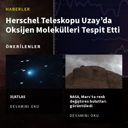
HABERLER
Herschel Teleskopu Uzay’da
Oksijen Molekülleri Tespit Etti
ÖNERİLENLER
3I/ATLAS
NASA, Mars’ta renk
değiştiren bulutları
görüntüledi
DEVAMINI OKU
DEVAMINI OKU