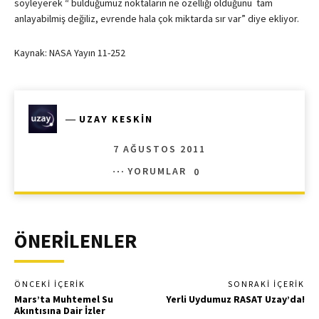
söyleyerek “ bulduğumuz noktaların ne özelliği olduğunu tam
anlayabilmiş değiliz, evrende hala çok miktarda sır var” diye ekliyor.
Kaynak: NASA Yayın 11-252
―
UZAY KESKIN
7 AĞUSTOS 2011
YORUMLAR
0
ÖNERİLENLER
ÖNCEKI İÇERIK
SONRAKI İÇERIK
Mars’ta Muhtemel Su
Yerli Uydumuz RASAT Uzay’da!
Akıntısına Dair İzler