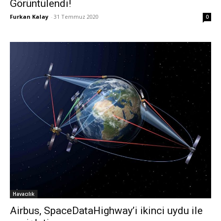
Görüntülendi!
Furkan Kalay
-
31 Temmuz 2020
0
Havacılık
Airbus, SpaceDataHighway’i ikinci uydu ile