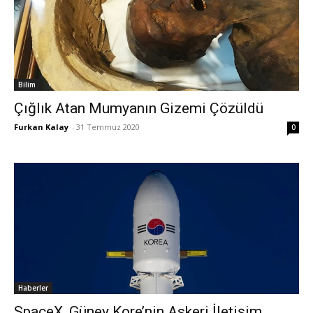
Bilim
Çığlık Atan Mumyanın Gizemi Çözüldü
Furkan Kalay
-
31 Temmuz 2020
0
Haberler
SpaceX, Güney Kore’nin Askeri İletişim