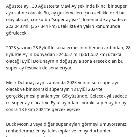
Ağustos ayı, 30 Ağustos’ta Mavi Ay şeklinde ikinci bir süper
aya sahne olacak. Bu, ay gözlemcileri için özellikle özel bir
olay olacak, çünkü bu “süper ay yaz” döneminde ay sadece
222.043 mil (357.344 km) uzaklıkta en yakın konumunda
görülecek.
2023 yazının 23 Eylül’de sona ermesinin hemen ardından, 28
Eylül’de Ay’ın Dünya’dan 224.657 mil (361.552 km) uzakta
olacağı Eylül Dolunayı’nın doğuşuyla sona erecek olan bu
süper ay festivali de sona eriyor.
Mısır Dolunayı aynı zamanda 2023 yılının son süperayı
olacak ve bir sonraki süperayın 18 Eylül 2024’te
gerçekleşmesi planlanıyor.
Gökyüzünde.
Gelecek yıl sadece
iki süper ay olacak ve Eylül ayından sonraki süper ay bir ay
sonra 18 Ekim 2024’te gerçekleşecek.
Buck Moon’u veya diğer süper ayları görmeyi umuyorsanız,
rehberlerimiz
en iyi teleskoplar
ve
en iyi dürbünler