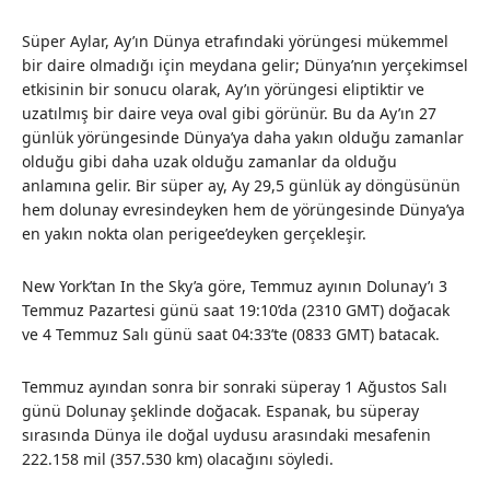
Süper Aylar, Ay’ın Dünya etrafındaki yörüngesi mükemmel
bir daire olmadığı için meydana gelir; Dünya’nın yerçekimsel
etkisinin bir sonucu olarak, Ay’ın yörüngesi eliptiktir ve
uzatılmış bir daire veya oval gibi görünür. Bu da Ay’ın 27
günlük yörüngesinde Dünya’ya daha yakın olduğu zamanlar
olduğu gibi daha uzak olduğu zamanlar da olduğu
anlamına gelir. Bir süper ay, Ay 29,5 günlük ay döngüsünün
hem dolunay evresindeyken hem de yörüngesinde Dünya’ya
en yakın nokta olan perigee’deyken gerçekleşir.
New York’tan In the Sky’a göre, Temmuz ayının Dolunay’ı 3
Temmuz Pazartesi günü saat 19:10’da (2310 GMT) doğacak
ve 4 Temmuz Salı günü saat 04:33’te (0833 GMT) batacak.
Temmuz ayından sonra bir sonraki süperay 1 Ağustos Salı
günü Dolunay şeklinde doğacak. Espanak, bu süperay
sırasında Dünya ile doğal uydusu arasındaki mesafenin
222.158 mil (357.530 km) olacağını söyledi.