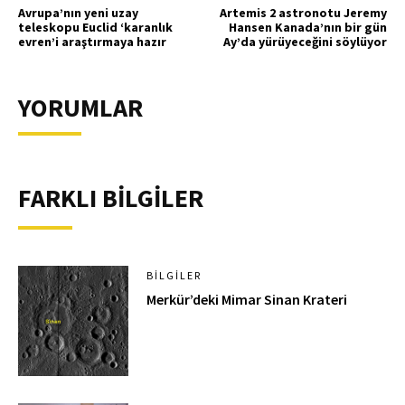
Avrupa’nın yeni uzay
Artemis 2 astronotu Jeremy
teleskopu Euclid ‘karanlık
Hansen Kanada’nın bir gün
evren’i araştırmaya hazır
Ay’da yürüyeceğini söylüyor
YORUMLAR
FARKLI BİLGİLER
BILGILER
Merkür’deki Mimar Sinan Krateri