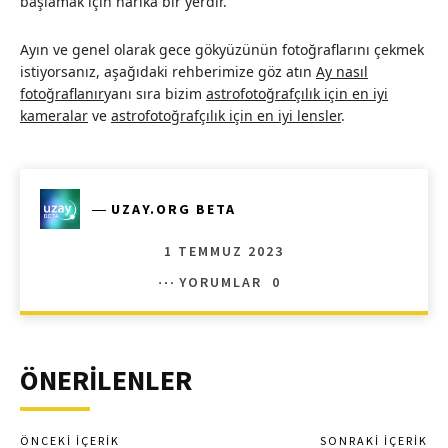
başlamak için harika bir yerdir.
Ayın ve genel olarak gece gökyüzünün fotoğraflarını çekmek
istiyorsanız, aşağıdaki rehberimize göz atın
Ay nasıl
fotoğraflanır
yanı sıra bizim
astrofotoğrafçılık için en iyi
kameralar
ve
astrofotoğrafçılık için en iyi lensler
.
―
UZAY.ORG BETA
1 TEMMUZ 2023
YORUMLAR
0
ÖNERİLENLER
ÖNCEKI İÇERIK
SONRAKI İÇERIK