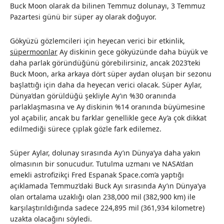
Buck Moon olarak da bilinen Temmuz dolunayı, 3 Temmuz
Pazartesi günü bir süper ay olarak doğuyor.
Gökyüzü gözlemcileri için heyecan verici bir etkinlik,
süpermoonlar
Ay diskinin gece gökyüzünde daha büyük ve
daha parlak göründüğünü görebilirsiniz, ancak 2023’teki
Buck Moon, arka arkaya dört süper aydan oluşan bir sezonu
başlattığı için daha da heyecan verici olacak. Süper Aylar,
Dünya’dan görüldüğü şekliyle Ay’ın %30 oranında
parlaklaşmasına ve Ay diskinin %14 oranında büyümesine
yol açabilir, ancak bu farklar genellikle gece Ay’a çok dikkat
edilmediği sürece çıplak gözle fark edilemez.
Süper Aylar, dolunay sırasında Ay’ın Dünya’ya daha yakın
olmasının bir sonucudur. Tutulma uzmanı ve NASA’dan
emekli astrofizikçi Fred Espanak Space.com’a yaptığı
açıklamada Temmuz’daki Buck Ayı sırasında Ay’ın Dünya’ya
olan ortalama uzaklığı olan 238,000 mil (382,900 km) ile
karşılaştırıldığında sadece 224,895 mil (361,934 kilometre)
uzakta olacağını söyledi.