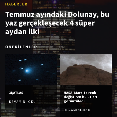
HABERLER
Temmuz ayındaki Dolunay, bu
yaz gerçekleşecek 4 süper
aydan ilki
ÖNERİLENLER
3I/ATLAS
NASA, Mars’ta renk
değiştiren bulutları
görüntüledi
DEVAMINI OKU
DEVAMINI OKU