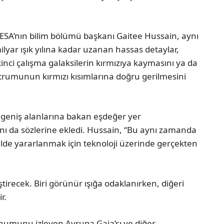
. ESA’nın bilim bölümü başkanı Gaitee Hussain, aynı
ilyar ışık yılına kadar uzanan hassas detaylar,
 İkinci çalışma galaksilerin kırmızıya kaymasını ya da
ktrumunun kırmızı kısımlarına doğru gerilmesini
 geniş alanlarına bakan eşdeğer yer
nı da sözlerine ekledi. Hussain, “Bu aynı zamanda
e yararlanmak için teknoloji üzerinde gerçekten
ştirecek. Biri görünür ışığa odaklanırken, diğeri
r.
onumunu izleyen Avrupa Gaia’sı ve diğer