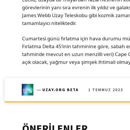
görevlerinin yanı sıra evrenin ilk yıldız ve gala
James Webb Uzay Teleskobu gibi kozmik zamanı 
tamamlayıcı niteliktedir.
Cumartesi günü fırlatma için hava durumu mü
Fırlatma Delta 45’inin tahminine göre, sabah er
tahminde mevcut en uzun menzilli veri) Cape 
açık olacak, yağmur veya şimşek ihtimali olma
1 TEMMUZ 2023
―
UZAY.ORG BETA
ÖNERİLENLER