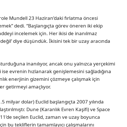
role Mundell 23 Haziran’daki fırlatma öncesi
demek” dedi. “Başlangıçta görev öneren iki ekip
maddeyi incelemek için. Her ikisi de inanılmaz
değil’ diye düşündük. İkisini tek bir uzay aracında
urduğuna inanılıyor, ancak onu yalnızca yerçekimi
rji ise evrenin hızlanarak genişlemesini sağladığına
nlık enerjinin gizemini çözmeye çalışmak için
r getirmeyi amaçlıyor.
(1.5 milyar dolar) Euclid başlangıçta 2007 yılında
aştırılmıştı: Dune (Karanlık Evren Kaşifi) ve Space
11’de seçilen Euclid, zaman ve uzay boyunca
in bu tekliflerin tamamlayıcı çalışmalarını