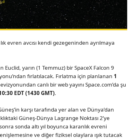
ık evren avcısı kendi gezegeninden ayrılmaya
an Euclid, yarın (1 Temmuz) bir SpaceX Falcon 9
onu’ndan fırlatılacak. Fırlatma için planlanan
1
levizyonundan canlı bir web yayını Space.com’da şu
10:30 EDT (1430 GMT)
.
 Güneş’in karşı tarafında yer alan ve Dünya’dan
zaklıktaki Güneş-Dünya Lagrange Noktası 2’ye
sonra sonda altı yıl boyunca karanlık evreni
nişlemesine ve diğer fiziksel olaylara ışık tutacak