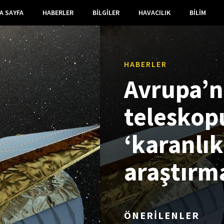
A SAYFA
HABERLER
BILGILER
HAVACILIK
BILIM
HABERLER
Avrupa’n
teleskop
‘karanlık
araştırm
ÖNERİLENLER