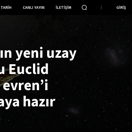
TARIH
CANLI YAYIN
İLETIŞIM
GIRIŞ
ın yeni uzay
u Euclid
 evren’i
aya hazır