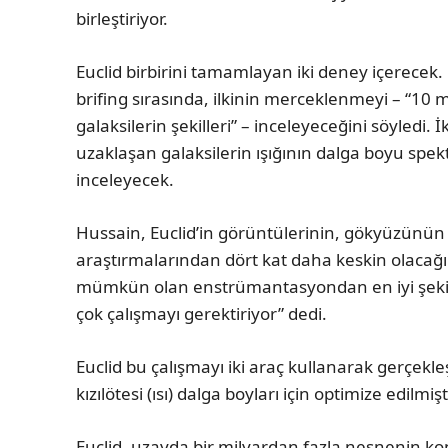
birleştiriyor.
Euclid birbirini tamamlayan iki deney içerecek
brifing sırasında, ilkinin merceklenmeyi – “10 m
galaksilerin şekilleri” – inceleyeceğini söyledi.
uzaklaşan galaksilerin ışığının dalga boyu spe
inceleyecek.
Hussain, Euclid’in görüntülerinin, gökyüzünün
araştırmalarından dört kat daha keskin olacağı
mümkün olan enstrümantasyondan en iyi şekild
çok çalışmayı gerektiriyor” dedi.
Euclid bu çalışmayı iki araç kullanarak gerçekle
kızılötesi (ısı) dalga boyları için optimize edilmişti
Euclid, uzayda bir milyardan fazla nesnenin k