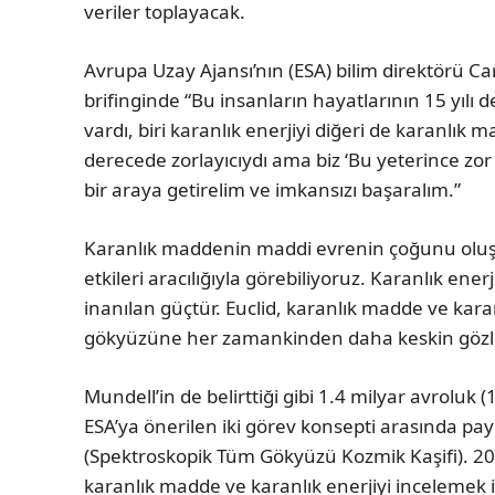
veriler toplayacak.
Avrupa Uzay Ajansı’nın (ESA) bilim direktörü Ca
brifinginde “Bu insanların hayatlarının 15 yılı 
vardı, biri karanlık enerjiyi diğeri de karanlık 
derecede zorlayıcıydı ama biz ‘Bu yeterince zor 
bir araya getirelim ve imkansızı başaralım.”
Karanlık maddenin maddi evrenin çoğunu oluşt
etkileri aracılığıyla görebiliyoruz. Karanlık ene
inanılan güçtür. Euclid, karanlık madde ve kara
gökyüzüne her zamankinden daha keskin gözle
Mundell’in de belirttiği gibi 1.4 milyar avroluk 
ESA’ya önerilen iki görev konsepti arasında payl
(Spektroskopik Tüm Gökyüzü Kozmik Kaşifi). 20
karanlık madde ve karanlık enerjiyi incelemek iç