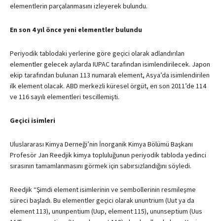
elementlerin parçalanmasını izleyerek bulundu.
En son 4 yıl önce yeni elementler bulundu
Periyodik tablodaki yerlerine göre geçici olarak adlandırılan
elementler gelecek aylarda IUPAC tarafından isimlendirilecek. Japon
ekip tarafından bulunan 113 numaralı element, Asya’da isimlendirilen
ilk element olacak. ABD merkezli küresel örgüt, en son 2011’de 114
ve 116 sayılı elementleri tescillemişti.
Geçici isimleri
Uluslararası Kimya Derneği’nin İnorganik Kimya Bölümü Başkanı
Profesör Jan Reedjik kimya topluluğunun periyodik tabloda yedinci
sırasının tamamlanmasını görmek için sabırsızlandığını söyledi.
Reedjik “Şimdi element isimlerinin ve sembollerinin resmileşme
süreci başladı. Bu elementler geçici olarak ununtrium (Uut ya da
element 113), ununpentium (Uup, element 115), ununseptium (Uus