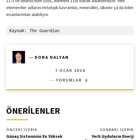
117) ve ununoctium (Uuo, element 118) olarak adlandırılıyor. Yeni
elementler adlarını mitolojik kavramlar, mineraller, ülkeler ya da bilim
insanlarından alabiliyor.
Kaynak: The Guardian
―
DORA DALYAN
7 OCAK 2016
YORUMLAR
0
ÖNERİLENLER
ÖNCEKI İÇERIK
SONRAKI İÇERIK
Güneş Sisteminin En Yüksek
Yerli Uyduların Enerji