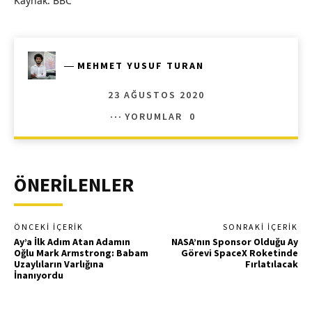
Kaynak: BBC
―
MEHMET YUSUF TURAN
23 AĞUSTOS 2020
YORUMLAR
0
ÖNERİLENLER
ÖNCEKI İÇERIK
SONRAKI İÇERIK
Ay’a İlk Adım Atan Adamın
NASA’nın Sponsor Olduğu Ay
Oğlu Mark Armstrong: Babam
Görevi SpaceX Roketinde
Uzaylıların Varlığına
Fırlatılacak
İnanıyordu