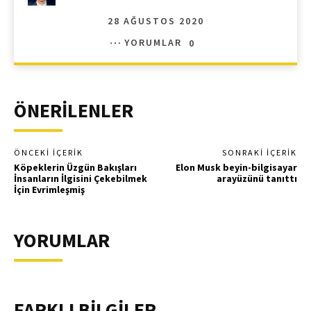
28 AĞUSTOS 2020
YORUMLAR
0
ÖNERİLENLER
ÖNCEKI İÇERIK
SONRAKI İÇERIK
Köpeklerin Üzgün Bakışları
Elon Musk beyin-bilgisayar
İnsanların İlgisini Çekebilmek
arayüzünü tanıttı
İçin Evrimleşmiş
YORUMLAR
FARKLI BİLGİLER