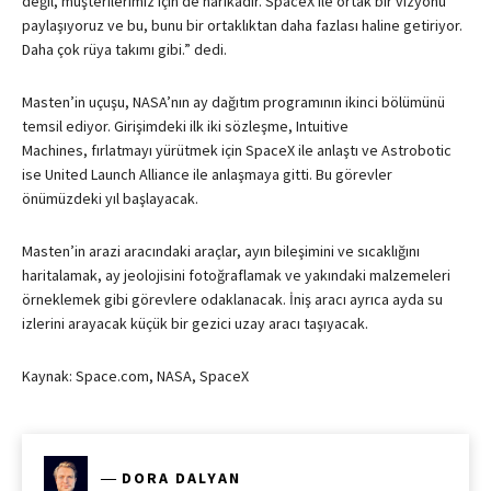
değil, müşterilerimiz için de harikadır. SpaceX ile ortak bir vizyonu
paylaşıyoruz ve bu, bunu bir ortaklıktan daha fazlası haline getiriyor.
Daha çok rüya takımı gibi.” dedi.
Masten’in uçuşu, NASA’nın ay dağıtım programının ikinci bölümünü
temsil ediyor. Girişimdeki ilk iki sözleşme,
Intuitive
Machines,
fırlatmayı yürütmek için SpaceX ile anlaştı ve
Astrobotic
ise
United Launch Alliance ile anlaşmaya gitti. Bu görevler
önümüzdeki yıl başlayacak.
Masten’in arazi aracındaki araçlar, ayın bileşimini ve sıcaklığını
haritalamak, ay jeolojisini fotoğraflamak ve yakındaki malzemeleri
örneklemek gibi görevlere odaklanacak. İniş aracı ayrıca ayda su
izlerini arayacak küçük bir gezici uzay aracı taşıyacak.
Kaynak: Space.com, NASA, SpaceX
―
DORA DALYAN