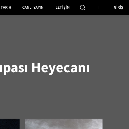
TARIH
CANLI YAYIN
İLETIŞIM
GIRIŞ
pası Heyecanı