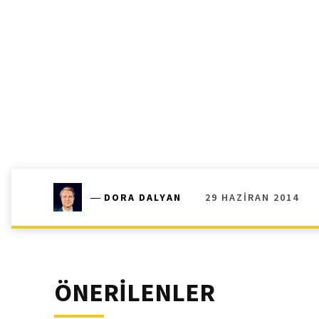
29 HAZIRAN 2014
―
DORA DALYAN
ÖNERİLENLER