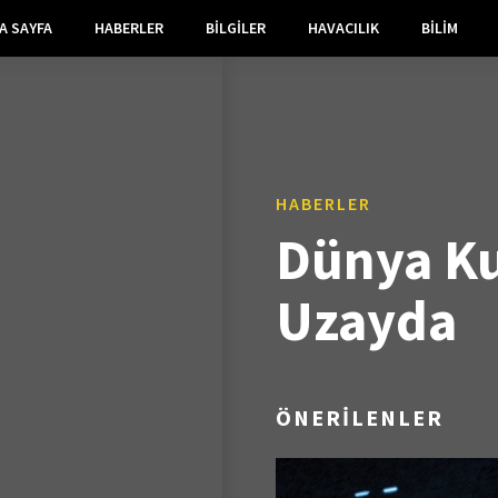
A SAYFA
HABERLER
BILGILER
HAVACILIK
BILIM
HABERLER
Dünya Ku
Uzayda
ÖNERİLENLER