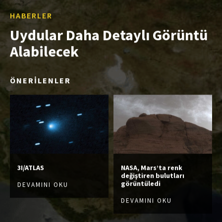
HABERLER
Uydular Daha Detaylı Görüntü
Alabilecek
ÖNERİLENLER
3I/ATLAS
NASA, Mars’ta renk
değiştiren bulutları
görüntüledi
DEVAMINI OKU
DEVAMINI OKU