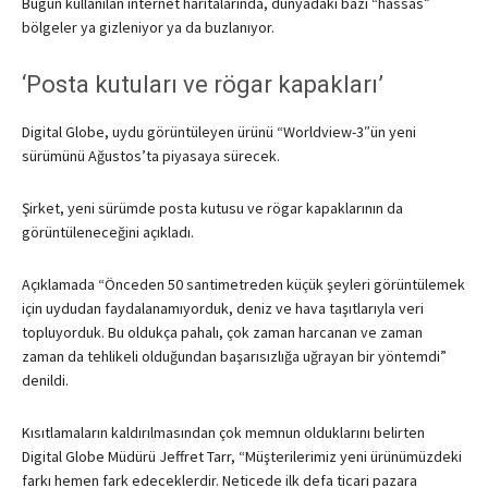
Bugün kullanılan internet haritalarında, dünyadaki bazı “hassas”
bölgeler ya gizleniyor ya da buzlanıyor.
‘Posta kutuları ve rögar kapakları’
Digital Globe, uydu görüntüleyen ürünü “Worldview-3″ün yeni
sürümünü Ağustos’ta piyasaya sürecek.
Şirket, yeni sürümde posta kutusu ve rögar kapaklarının da
görüntüleneceğini açıkladı.
Açıklamada “Önceden 50 santimetreden küçük şeyleri görüntülemek
için uydudan faydalanamıyorduk, deniz ve hava taşıtlarıyla veri
topluyorduk. Bu oldukça pahalı, çok zaman harcanan ve zaman
zaman da tehlikeli olduğundan başarısızlığa uğrayan bir yöntemdi”
denildi.
Kısıtlamaların kaldırılmasından çok memnun olduklarını belirten
Digital Globe Müdürü Jeffret Tarr, “Müşterilerimiz yeni ürünümüzdeki
farkı hemen fark edeceklerdir. Neticede ilk defa ticari pazara