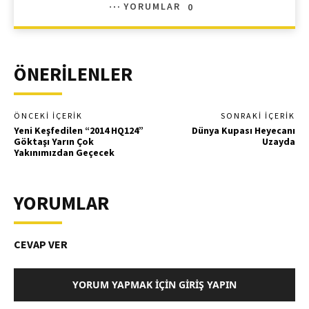
YORUMLAR
0
ÖNERİLENLER
ÖNCEKI İÇERIK
SONRAKI İÇERIK
Yeni Keşfedilen “2014 HQ124”
Dünya Kupası Heyecanı
Göktaşı Yarın Çok
Uzayda
Yakınımızdan Geçecek
YORUMLAR
CEVAP VER
YORUM YAPMAK İÇIN GIRIŞ YAPIN