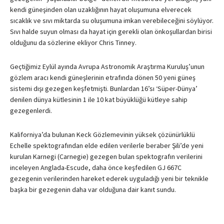
kendi güneşinden olan uzaklığının hayat oluşumuna elverecek
sıcaklık ve sıvı miktarda su oluşumuna imkan verebileceğini söylüyor.
Sıvı halde suyun olması da hayat için gerekli olan önkoşullardan birisi
olduğunu da sözlerine ekliyor Chris Tinney.
Geçtiğimiz Eylül ayında Avrupa Astronomik Araştırma Kuruluş’unun
gözlem aracı kendi güneşlerinin etrafında dönen 50 yeni güneş
sistemi dışı gezegen keşfetmişti. Bunlardan 16’sı ‘Süper-Dünya’
denilen dünya kütlesinin 1 ile 10 kat büyüklüğü kütleye sahip
gezegenlerdi.
Kaliforniya’da bulunan Keck Gözlemevinin yüksek çözünürlüklü
Echelle spektografından elde edilen verilerle beraber Şili’de yeni
kurulan Karnegi (Carnegie) gezegen bulan spektografın verilerini
inceleyen Anglada-Escude, daha önce keşfedilen GJ 667C
gezegenin verilerinden hareket ederek uyguladığı yeni bir teknikle
başka bir gezegenin daha var olduğuna dair kanıt sundu.