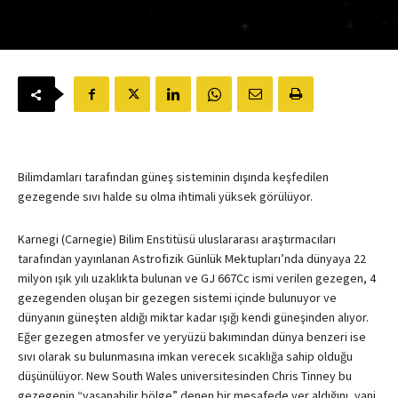
Bilimdamları tarafından güneş sisteminin dışında keşfedilen
gezegende sıvı halde su olma ihtimali yüksek görülüyor.
Karnegi (Carnegie) Bilim Enstitüsü uluslararası araştırmacıları
tarafından yayınlanan Astrofizik Günlük Mektupları’nda dünyaya 22
milyon ışık yılı uzaklıkta bulunan ve GJ 667Cc ismi verilen gezegen, 4
gezegenden oluşan bir gezegen sistemi içinde bulunuyor ve
dünyanın güneşten aldığı miktar kadar ışığı kendi güneşinden alıyor.
Eğer gezegen atmosfer ve yeryüzü bakımından dünya benzeri ise
sıvı olarak su bulunmasına imkan verecek sıcaklığa sahip olduğu
düşünülüyor. New South Wales universitesinden Chris Tinney bu
gezegenin “yaşanabilir bölge” denen bir mesafede yer aldığını, yani