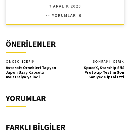
7 ARALIK 2020
YORUMLAR
0
ÖNERİLENLER
ÖNCEKI İÇERIK
SONRAKI İÇERIK
Asteroit Örnekleri Taşıyan
SpaceX, Starship SN8
Japon Uzay Kapsülü
Prototip Testini Son
Avustralya’ya İndi
Saniyede İptal Etti
YORUMLAR
FARKLI BİLGİLER