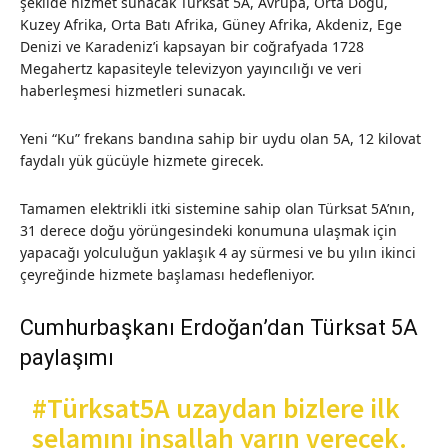
şekilde hizmet sunacak Türksat 5A, Avrupa, Orta Doğu,
Kuzey Afrika, Orta Batı Afrika, Güney Afrika, Akdeniz, Ege
Denizi ve Karadeniz’i kapsayan bir coğrafyada 1728
Megahertz kapasiteyle televizyon yayıncılığı ve veri
haberleşmesi hizmetleri sunacak.
Yeni “Ku” frekans bandına sahip bir uydu olan 5A, 12 kilovat
faydalı yük gücüyle hizmete girecek.
Tamamen elektrikli itki sistemine sahip olan Türksat 5A’nın,
31 derece doğu yörüngesindeki konumuna ulaşmak için
yapacağı yolculuğun yaklaşık 4 ay sürmesi ve bu yılın ikinci
çeyreğinde hizmete başlaması hedefleniyor.
Cumhurbaşkanı Erdoğan’dan Türksat 5A
paylaşımı
#Türksat5A
uzaydan bizlere ilk
selamını inşallah yarın verecek.