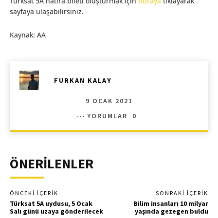
Türksat 5A hatıra bileti oluşturmak için
buraya
tıklayarak
sayfaya ulaşabilirsiniz.
Kaynak: AA
―
FURKAN KALAY
9 OCAK 2021
YORUMLAR
0
ÖNERİLENLER
ÖNCEKI İÇERIK
SONRAKI İÇERIK
Türksat 5A uydusu, 5 Ocak
Bilim insanları 10 milyar
Salı günü uzaya gönderilecek
yaşında gezegen buldu