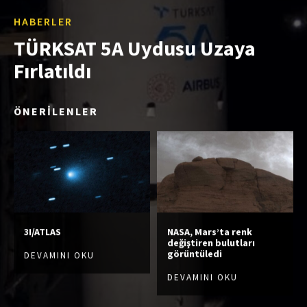
HABERLER
TÜRKSAT 5A Uydusu Uzaya
Fırlatıldı
ÖNERİLENLER
3I/ATLAS
NASA, Mars’ta renk
değiştiren bulutları
görüntüledi
DEVAMINI OKU
DEVAMINI OKU