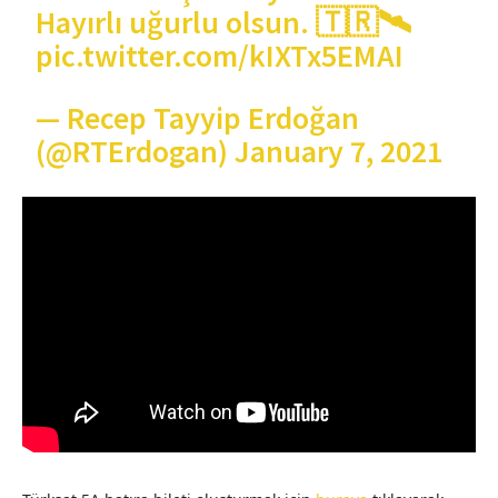
Hayırlı uğurlu olsun. 🇹🇷🛰️
pic.twitter.com/kIXTx5EMAI
— Recep Tayyip Erdoğan
(@RTErdogan)
January 7, 2021