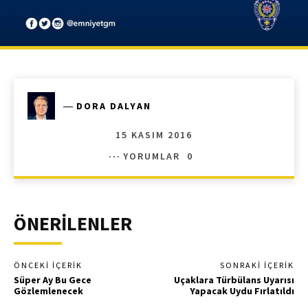
―
DORA DALYAN
15 KASIM 2016
YORUMLAR
0
ÖNERİLENLER
ÖNCEKI İÇERIK
SONRAKI İÇERIK
Süper Ay Bu Gece
Uçaklara Türbülans Uyarısı
Gözlemlenecek
Yapacak Uydu Fırlatıldı