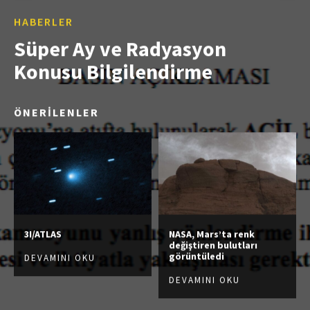
HABERLER
Süper Ay ve Radyasyon
Konusu Bilgilendirme
ÖNERİLENLER
3I/ATLAS
NASA, Mars’ta renk
değiştiren bulutları
görüntüledi
DEVAMINI OKU
DEVAMINI OKU