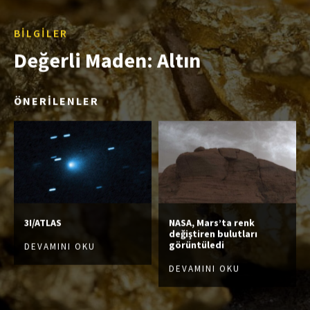
BILGILER
Değerli Maden: Altın
ÖNERİLENLER
3I/ATLAS
NASA, Mars’ta renk
değiştiren bulutları
görüntüledi
DEVAMINI OKU
DEVAMINI OKU