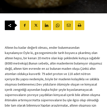
Altının bu kadar değerli olması, ender bulunmasından
kaynalanıyor.Öyle ki, gezegenimizde tarih boyunca çıkarılmış olan
altının hepsi, bir kenarı 20 metre olan küp şeklindeki kutuya sığabilir
(8000 metreküp).Bunun sebebi, altın madenlerini bulamıyor oluşumuz
değil, altının tüm evrende en az bulunan maden oluşu.Çünkü altın
atomları oldukça kuvvetli: 79 adet proton ve 118 adet nötron
içeriyor.Bu yapısı nedeniyle, böyle bir madenin kolaylıkla ve sıklıkla
oluşması beklenemez.Dev yıldızların ölümüyle oluşan ve kimyasal
içerik zenginliği açısından başka hiçbir şeyle kıyaslanamayacak
süpernovaların çevreye yaydıkları kimyasal içerik bile altının oluşma
ihtimalini artırmıyor.Hatta süpernovaların bu işle ilgisi olup olmadığı
bile tam olarak bilinmiyor.Yapılan araştırmalar, altının oluşması için