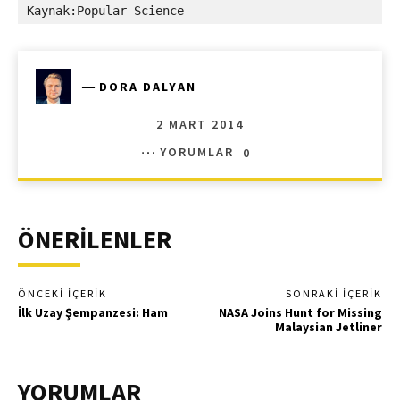
Kaynak:Popular Science
―
DORA DALYAN
2 MART 2014
YORUMLAR
0
ÖNERİLENLER
ÖNCEKI İÇERIK
SONRAKI İÇERIK
İlk Uzay Şempanzesi: Ham
NASA Joins Hunt for Missing
Malaysian Jetliner
YORUMLAR