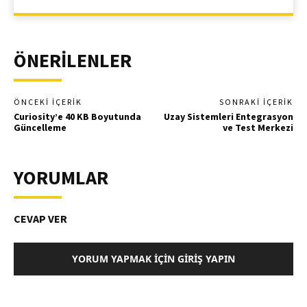
ÖNERİLENLER
ÖNCEKI İÇERIK
SONRAKI İÇERIK
Curiosity’e 40 KB Boyutunda
Uzay Sistemleri Entegrasyon
Güncelleme
ve Test Merkezi
YORUMLAR
CEVAP VER
YORUM YAPMAK İÇIN GIRIŞ YAPIN