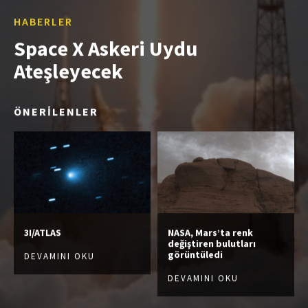
HABERLER
Space X Askeri Uydu
Ateşleyecek
ÖNERİLENLER
3I/ATLAS
NASA, Mars’ta renk
değiştiren bulutları
görüntüledi
DEVAMINI OKU
DEVAMINI OKU