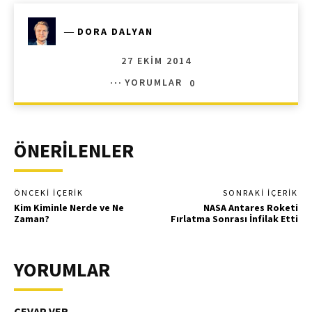
―
DORA DALYAN
27 EKIM 2014
YORUMLAR
0
ÖNERİLENLER
ÖNCEKI İÇERIK
SONRAKI İÇERIK
Kim Kiminle Nerde ve Ne
NASA Antares Roketi
Zaman?
Fırlatma Sonrası İnfilak Etti
YORUMLAR
CEVAP VER