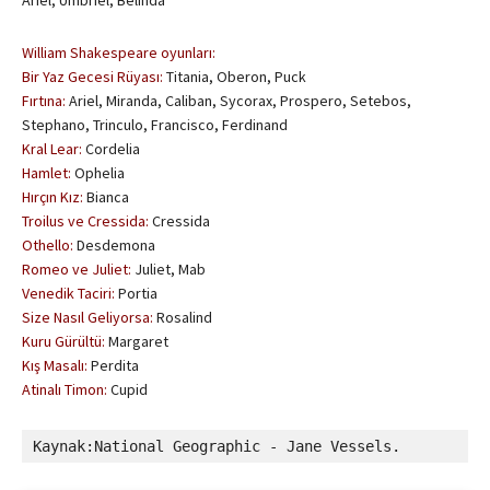
William Shakespeare oyunları:
Bir Yaz Gecesi Rüyası:
Titania, Oberon, Puck
Fırtına:
Ariel, Miranda, Caliban, Sycorax, Prospero, Setebos,
Stephano, Trinculo, Francisco, Ferdinand
Kral Lear:
Cordelia
Hamlet:
Ophelia
Hırçın Kız:
Bianca
Troilus ve Cressida:
Cressida
Othello:
Desdemona
Romeo ve Juliet:
Juliet, Mab
Venedik Taciri:
Portia
Size Nasıl Geliyorsa:
Rosalind
Kuru Gürültü:
Margaret
Kış Masalı:
Perdita
Atinalı Timon:
Cupid
Kaynak:National Geographic - Jane Vessels.