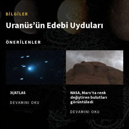
BILGILER
Uranüs’ün Edebi Uyduları
ÖNERİLENLER
3I/ATLAS
NASA, Mars’ta renk
değiştiren bulutları
görüntüledi
DEVAMINI OKU
DEVAMINI OKU