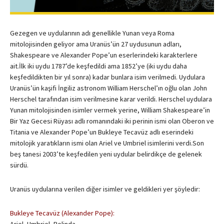
Gezegen ve uydularının adı genellikle Yunan veya Roma
mitolojisinden geliyor ama Uranüs’ün 27 uydusunun adları,
Shakespeare ve Alexander Pope’un eserlerindeki karakterlere
ait.İlk iki uydu 1787’de keşfedildi ama 1852’ye (iki uydu daha
keşfedildikten bir yıl sonra) kadar bunlara isim verilmedi. Uydulara
Uranüs’ün kaşifi İngiliz astronom William Herschel’ın oğlu olan John
Herschel tarafından isim verilmesine karar verildi. Herschel uydulara
Yunan mitolojisinden isimler vermek yerine, William Shakespeare’in
Bir Yaz Gecesi Rüyası adlı romanındaki iki perinin ismi olan Oberon ve
Titania ve Alexander Pope’un Bukleye Tecavüz adlı eserindeki
mitolojik yaratıkların ismi olan Ariel ve Umbriel isimlerini verdi.Son
beş tanesi 2003’te keşfedilen yeni uydular belirdikçe de gelenek
sürdü.
Uranüs uydularına verilen diğer isimler ve geldikleri yer şöyledir:
Bukleye Tecavüz (Alexander Pope):
Ariel, Umbriel, Belinda