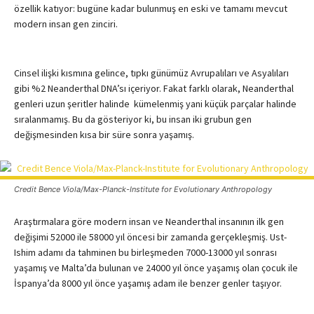
özellik katıyor: bugüne kadar bulunmuş en eski ve tamamı mevcut
modern insan gen zinciri.
Cinsel ilişki kısmına gelince, tıpkı günümüz Avrupalıları ve Asyalıları
gibi %2 Neanderthal DNA’sı içeriyor. Fakat farklı olarak, Neanderthal
genleri uzun şeritler halinde kümelenmiş yani küçük parçalar halinde
sıralanmamış. Bu da gösteriyor ki, bu insan iki grubun gen
değişmesinden kısa bir süre sonra yaşamış.
Credit Bence Viola/Max-Planck-Institute for Evolutionary Anthropology
Araştırmalara göre modern insan ve Neanderthal insanının ilk gen
değişimi 52000 ile 58000 yıl öncesi bir zamanda gerçekleşmiş. Ust-
Ishim adamı da tahminen bu birleşmeden 7000-13000 yıl sonrası
yaşamış ve Malta’da bulunan ve 24000 yıl önce yaşamış olan çocuk ile
İspanya’da 8000 yıl önce yaşamış adam ile benzer genler taşıyor.