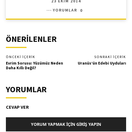
23 EKIM 2014
YORUMLAR
0
ÖNERİLENLER
ÖNCEKI İÇERIK
SONRAKI İÇERIK
Evrim Sorusu: Yüzümüz Neden
Uranüs’ün Edebi Uyduları
Daha Kıllı Değil?
YORUMLAR
CEVAP VER
YORUM YAPMAK İÇIN GIRIŞ YAPIN