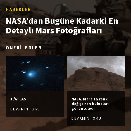
HABERLER
NASA’dan Bugüne Kadarki En
Detaylı Mars Fotoğrafları
ÖNERİLENLER
3I/ATLAS
NASA, Mars’ta renk
değiştiren bulutları
görüntüledi
DEVAMINI OKU
DEVAMINI OKU