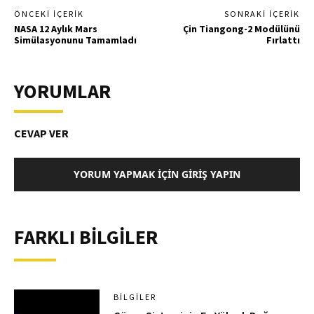
ÖNCEKI İÇERIK
SONRAKI İÇERIK
NASA 12 Aylık Mars
Çin Tiangong-2 Modülünü
Simülasyonunu Tamamladı
Fırlattı
YORUMLAR
CEVAP VER
YORUM YAPMAK İÇIN GIRIŞ YAPIN
FARKLI BİLGİLER
BILGILER