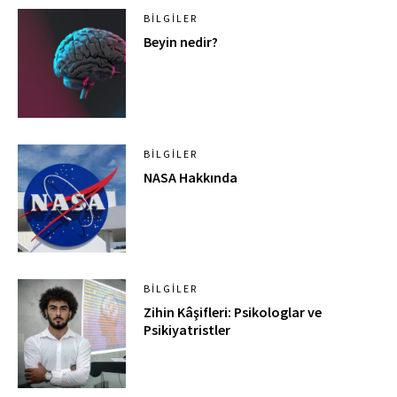
BILGILER
Beyin nedir?
BILGILER
NASA Hakkında
BILGILER
Zihin Kâşifleri: Psikologlar ve
Psikiyatristler