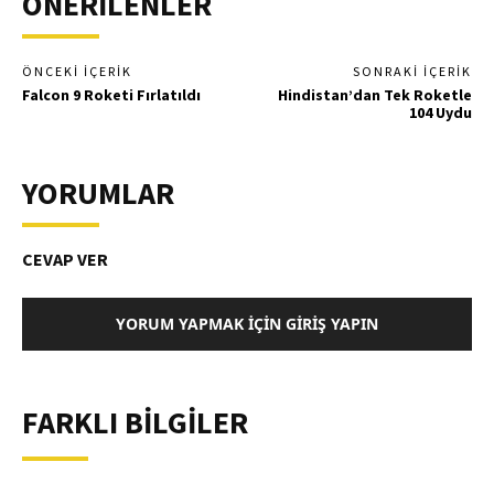
ÖNERİLENLER
ÖNCEKI İÇERIK
SONRAKI İÇERIK
Falcon 9 Roketi Fırlatıldı
Hindistan’dan Tek Roketle
104 Uydu
YORUMLAR
CEVAP VER
YORUM YAPMAK İÇIN GIRIŞ YAPIN
FARKLI BİLGİLER