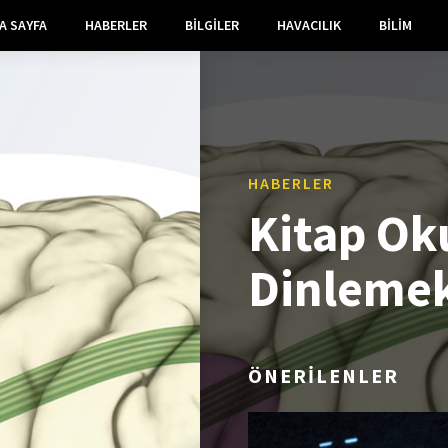
A SAYFA
HABERLER
BILGILER
HAVACILIK
BILIM
HABERLER
Kitap Ok
Dinleme
ÖNERİLENLER