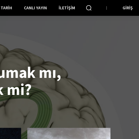
TARIH
CANLI YAYIN
İLETIŞIM
GIRIŞ
umak mı,
k mi?