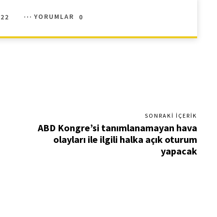
022
YORUMLAR
0
SONRAKI İÇERIK
ABD Kongre’si tanımlanamayan hava
olayları ile ilgili halka açık oturum
yapacak