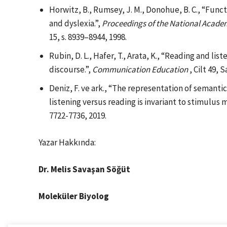
Horwitz, B., Rumsey, J. M., Donohue, B. C., “Func
and dyslexia.”,
Proceedings of the National Academ
15, s. 8939–8944, 1998.
Rubin, D. L., Hafer, T., Arata, K., “Reading and li
discourse.”,
Communication Education
, Cilt 49, S
Deniz, F. ve ark., “The representation of semant
listening versus reading is invariant to stimulus m
7722-7736, 2019.
Yazar Hakkında:
Dr. Melis Savaşan Söğüt
Moleküler Biyolog