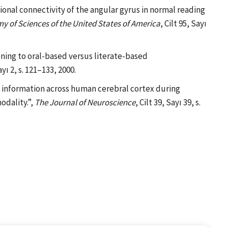
tional connectivity of the angular gyrus in normal reading
y of Sciences of the United States of America
, Cilt 95, Sayı
stening to oral-based versus literate-based
ayı 2, s. 121–133, 2000.
ic information across human cerebral cortex during
odality.”,
The Journal of Neuroscience
, Cilt 39, Sayı 39, s.