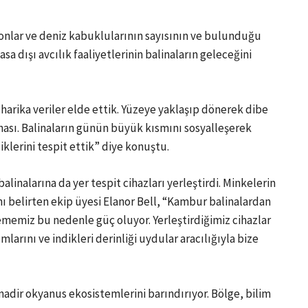
tonlar ve deniz kabuklularının sayısının ve bulunduğu
asa dışı avcılık faaliyetlerinin balinaların geleceğini
 harika veriler elde ettik. Yüzeye yaklaşıp dönerek dibe
ahası. Balinaların günün büyük kısmını sosyalleşerek
iklerini tespit ettik” diye konuştu.
alinalarına da yer tespit cihazları yerleştirdi. Minkelerin
nı belirten ekip üyesi Elanor Bell, “Kambur balinalardan
izlememiz bu nedenle güç oluyor. Yerleştirdiğimiz cihazlar
arını ve indikleri derinliği uydular aracılığıyla bize
adir okyanus ekosistemlerini barındırıyor. Bölge, bilim