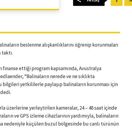
PAYLAŞ
balinaların beslenme alışkanlıklarını öğrenip korunmaları
 taktı.
 finanse ettiği program kapsamında, Avustralya
riedlaender, “Balinaların nerede ve ne sıklıkta
ilgileri yetkililerle paylaşıp balinaların korunması için
dedi.
a üzerlerine yerleştirilen kameralar, 24 – 48 saat içinde
ların ve GPS izleme cihazlarının yardımıyla, balinaların
nma nedeniyle küçülen buzul bölgesinde bu canlı türünün