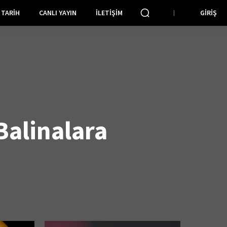
TARIH
CANLI YAYIN
İLETIŞIM
GIRIŞ
alinalara