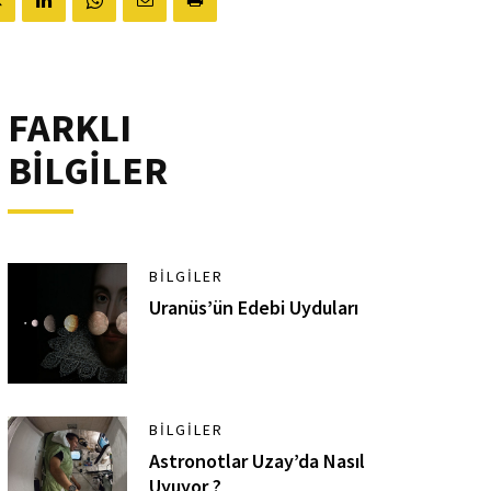
FARKLI
BİLGİLER
BILGILER
Uranüs’ün Edebi Uyduları
BILGILER
Astronotlar Uzay’da Nasıl
Uyuyor ?