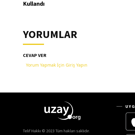
Kullandı
YORUMLAR
CEVAP VER
Yorum Yapmak İçin Giriş Yapın
UYG
Telif Hakkı © 2023 Tüm hakları saklıdır.