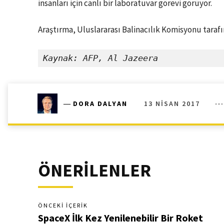
insanları için canlı bir laboratuvar görevi görüyor.
Araştırma, Uluslararası Balinacılık Komisyonu taraf
Kaynak: AFP, Al Jazeera
13 NISAN 2017
―
DORA DALYAN
ÖNERİLENLER
ÖNCEKI İÇERIK
SpaceX İlk Kez Yenilenebilir Bir Roket