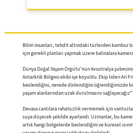
Bilim insanları, tehdit altındaki türlerden kambur 
için gerekli planları yapmak üzere balinalara kamera
Dünya Doğal Yaşam Örgütü’nün Avustralya şubesinin
Antarktik Bölgesi ekibi işe koyuldu. Ekip lideri Ari F
beslendiğini, nerede dinlendiğini öğrendiğimizde bu b
yaşam alanlarından uzak durulmasını sağlayacağız” 
Devasa canlılara rahatsızlık vermemek için vantuzlarl
suya düşecek şekilde ayarlandı. Uzmanlar, bu kamera
artık hangi bölgelerde beslendiğini ve küresel ısı
yaşam alanının neresi olduğunu belirledi.